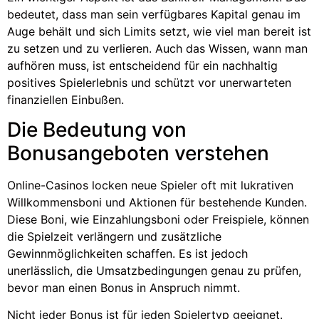
bedeutet, dass man sein verfügbares Kapital genau im
Auge behält und sich Limits setzt, wie viel man bereit ist
zu setzen und zu verlieren. Auch das Wissen, wann man
aufhören muss, ist entscheidend für ein nachhaltig
positives Spielerlebnis und schützt vor unerwarteten
finanziellen Einbußen.
Die Bedeutung von
Bonusangeboten verstehen
Online-Casinos locken neue Spieler oft mit lukrativen
Willkommensboni und Aktionen für bestehende Kunden.
Diese Boni, wie Einzahlungsboni oder Freispiele, können
die Spielzeit verlängern und zusätzliche
Gewinnmöglichkeiten schaffen. Es ist jedoch
unerlässlich, die Umsatzbedingungen genau zu prüfen,
bevor man einen Bonus in Anspruch nimmt.
Nicht jeder Bonus ist für jeden Spielertyp geeignet.