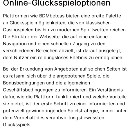
Online-Glücksspieloptionen
Plattformen wie BDMbetcas bieten eine breite Palette
an Glücksspielmöglichkeiten, die von klassischen
Casinospielen bis hin zu modernen Sportwetten reichen.
Die Struktur der Webseite, die auf eine einfache
Navigation und einen schnellen Zugang zu den
verschiedenen Bereichen abzielt, ist darauf ausgelegt,
dem Nutzer ein reibungsloses Erlebnis zu ermöglichen.
Bei der Erkundung von Angeboten auf solchen Seiten ist
es ratsam, sich über die angebotenen Spiele, die
Bonusbedingungen und die allgemeinen
Geschäftsbedingungen zu informieren. Ein Verständnis
dafür, wie die Plattform funktioniert und welche Vorteile
sie bietet, ist der erste Schritt zu einer informierten und
potenziell gewinnbringenden Spielstrategie, immer unter
dem Vorbehalt des verantwortungsbewussten
Glücksspiels.