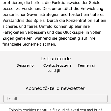
profitieren, die helfen, die Funktionsweise der Spiele
besser zu verstehen. Dies unterstützt die Entwicklung
persönlicher Gewinnstrategien und fördert ein tieferes
Verständnis des Spiels. Durch die Konzentration auf ein
sicheres und faires Umfeld können Spieler ihre
Fähigkeiten verbessern und das Glücksspiel in vollen
Zügen genießen, während sie gleichzeitig auf ihre
finanzielle Sicherheit achten.
Link-uri rapide
Despre noi Contactează-ne
Termeni și
condiții
Abonează-te la newsletter!
Folosim cookies pentru a fi siguri că aveți cea mai bună
SUBSCRIU