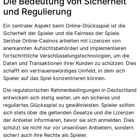
Die Bedeutung von Sicherheit
und Regulierung
Ein zentraler Aspekt beim Online-Glücksspiel ist die
Sicherheit der Spieler und die Fairness der Spiele.
Seriöse Online-Casinos arbeiten mit Lizenzen von
anerkannten Aufsichtsbehörden und implementieren
fortschrittliche Verschlüsselungstechnologien, um die
Daten und Transaktionen ihrer Kunden zu schützen. Dies
schafft ein vertrauenswürdiges Umfeld, in dem sich
Spieler auf das Spiel konzentrieren können.
Die regulatorischen Rahmenbedingungen in Deutschland
entwickeln sich stetig weiter, um ein sicheres und
reguliertes Glücksspiel zu gewährleisten. Spieler sollten
sich stets über die geltenden Gesetze und die Lizenzen
der Anbieter informieren, bevor sie sich anmelden. Dies
schützt sie nicht nur vor unseriösen Anbietern, sondern
sichert auch ihre Rechte als Spieler.