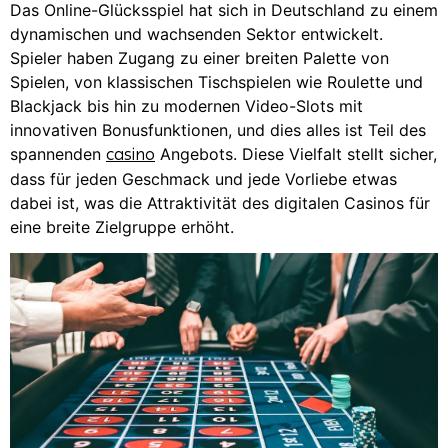
Das Online-Glücksspiel hat sich in Deutschland zu einem
dynamischen und wachsenden Sektor entwickelt.
Spieler haben Zugang zu einer breiten Palette von
Spielen, von klassischen Tischspielen wie Roulette und
Blackjack bis hin zu modernen Video-Slots mit
innovativen Bonusfunktionen, und dies alles ist Teil des
spannenden
Angebots. Diese Vielfalt stellt sicher,
casino
dass für jeden Geschmack und jede Vorliebe etwas
dabei ist, was die Attraktivität des digitalen Casinos für
eine breite Zielgruppe erhöht.