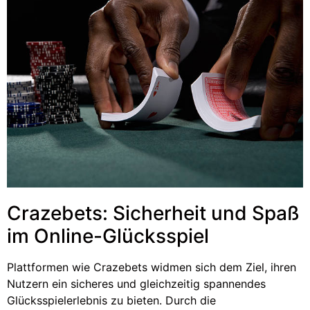
Crazebets: Sicherheit und Spaß
im Online-Glücksspiel
Plattformen wie Crazebets widmen sich dem Ziel, ihren
Nutzern ein sicheres und gleichzeitig spannendes
Glücksspielerlebnis zu bieten. Durch die