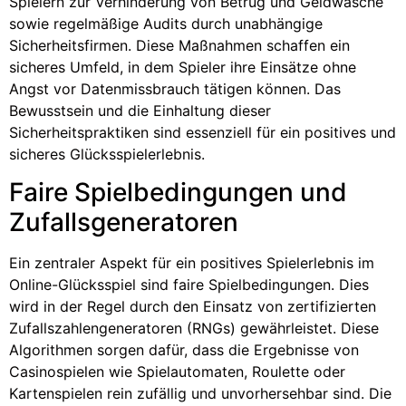
Spielern zur Verhinderung von Betrug und Geldwäsche
sowie regelmäßige Audits durch unabhängige
Sicherheitsfirmen. Diese Maßnahmen schaffen ein
sicheres Umfeld, in dem Spieler ihre Einsätze ohne
Angst vor Datenmissbrauch tätigen können. Das
Bewusstsein und die Einhaltung dieser
Sicherheitspraktiken sind essenziell für ein positives und
sicheres Glücksspielerlebnis.
Faire Spielbedingungen und
Zufallsgeneratoren
Ein zentraler Aspekt für ein positives Spielerlebnis im
Online-Glücksspiel sind faire Spielbedingungen. Dies
wird in der Regel durch den Einsatz von zertifizierten
Zufallszahlengeneratoren (RNGs) gewährleistet. Diese
Algorithmen sorgen dafür, dass die Ergebnisse von
Casinospielen wie Spielautomaten, Roulette oder
Kartenspielen rein zufällig und unvorhersehbar sind. Die