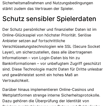
Sicherheitsmaßnahmen und Nutzungsbedingungen
stärkt zudem das Vertrauen der Spieler.
Schutz sensibler Spielerdaten
Der Schutz persönlicher und finanzieller Daten ist im
Online-Glücksspiel von höchster Priorität. Seriöse
Anbieter setzen auf fortschrittliche
Verschlüsselungstechnologien wie SSL (Secure Socket
Layer), um sicherzustellen, dass alle übertragenen
Informationen – von Login-Daten bis hin zu
Bankinformationen – vor unbefugtem Zugriff geschützt
sind. Diese Technologie macht Daten für Dritte unlesbar
und gewährleistet somit ein hohes Maß an
Vertraulichkeit.
Darüber hinaus implementieren Online-Casinos und
Wettplattformen strenge interne Sicherheitsprotokolle.
Dazu gehören die Überprüfung der Identität von