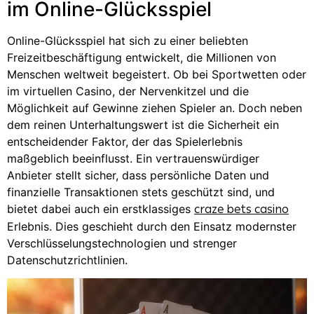
im Online-Glücksspiel
Online-Glücksspiel hat sich zu einer beliebten
Freizeitbeschäftigung entwickelt, die Millionen von
Menschen weltweit begeistert. Ob bei Sportwetten oder
im virtuellen Casino, der Nervenkitzel und die
Möglichkeit auf Gewinne ziehen Spieler an. Doch neben
dem reinen Unterhaltungswert ist die Sicherheit ein
entscheidender Faktor, der das Spielerlebnis
maßgeblich beeinflusst. Ein vertrauenswürdiger
Anbieter stellt sicher, dass persönliche Daten und
finanzielle Transaktionen stets geschützt sind, und
bietet dabei auch ein erstklassiges
craze bets casino
Erlebnis. Dies geschieht durch den Einsatz modernster
Verschlüsselungstechnologien und strenger
Datenschutzrichtlinien.