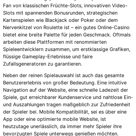
Fan von klassischen Früchte-Slots, innovativen Video-
Slots mit spannenden Bonusrunden, strategischen
Kartenspielen wie Blackjack oder Poker oder dem
Nervenkitzel von Roulette ist – ein gutes Online-Casino
bietet eine breite Palette für jeden Geschmack. Oftmals
arbeiten diese Plattformen mit renommierten
Spieleentwicklern zusammen, um erstklassige Grafiken,
flüssige Gameplay-Erlebnisse und faire
Zufallsgeneratoren zu garantieren.
Neben der reinen Spielauswahl ist auch das gesamte
Benutzererlebnis von großer Bedeutung. Eine intuitive
Navigation auf der Website, eine schnelle Ladezeit der
Spiele, gut erreichbarer Kundenservice und nahtlose Ein-
und Auszahlungen tragen maßgeblich zur Zufriedenheit
der Spieler bei. Mobile Kompatibilität, sei es über eine
App oder eine optimierte mobile Website, ist
heutzutage unerlässlich, da immer mehr Spieler ihre
bevorzugten Spiele unterwegs genießen möchten.