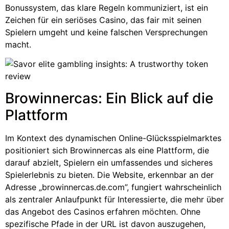
Bonussystem, das klare Regeln kommuniziert, ist ein
Zeichen für ein seriöses Casino, das fair mit seinen
Spielern umgeht und keine falschen Versprechungen
macht.
Browinnercas: Ein Blick auf die
Plattform
Im Kontext des dynamischen Online-Glücksspielmarktes
positioniert sich Browinnercas als eine Plattform, die
darauf abzielt, Spielern ein umfassendes und sicheres
Spielerlebnis zu bieten. Die Website, erkennbar an der
Adresse „browinnercas.de.com”, fungiert wahrscheinlich
als zentraler Anlaufpunkt für Interessierte, die mehr über
das Angebot des Casinos erfahren möchten. Ohne
spezifische Pfade in der URL ist davon auszugehen,