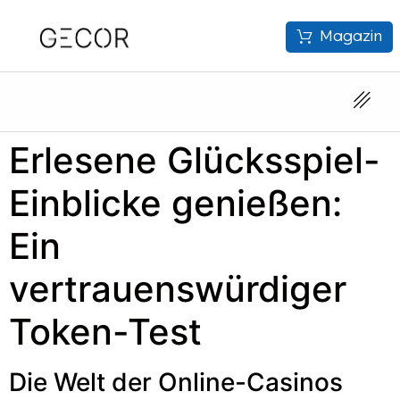
Magazin
Erlesene Glücksspiel-
Einblicke genießen:
Ein
vertrauenswürdiger
Token-Test
Die Welt der Online-Casinos