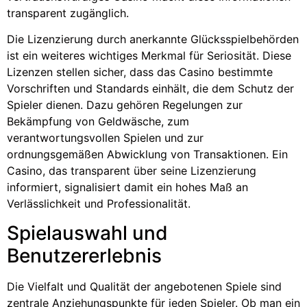
transparent zugänglich.
Die Lizenzierung durch anerkannte Glücksspielbehörden
ist ein weiteres wichtiges Merkmal für Seriosität. Diese
Lizenzen stellen sicher, dass das Casino bestimmte
Vorschriften und Standards einhält, die dem Schutz der
Spieler dienen. Dazu gehören Regelungen zur
Bekämpfung von Geldwäsche, zum
verantwortungsvollen Spielen und zur
ordnungsgemäßen Abwicklung von Transaktionen. Ein
Casino, das transparent über seine Lizenzierung
informiert, signalisiert damit ein hohes Maß an
Verlässlichkeit und Professionalität.
Spielauswahl und
Benutzererlebnis
Die Vielfalt und Qualität der angebotenen Spiele sind
zentrale Anziehungspunkte für jeden Spieler. Ob man ein