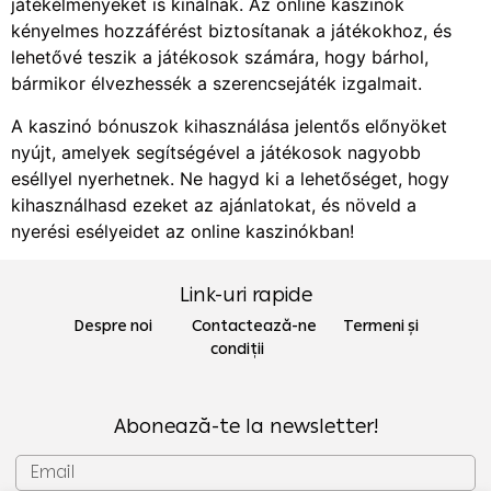
játékélményeket is kínálnak. Az online kaszinók
kényelmes hozzáférést biztosítanak a játékokhoz, és
lehetővé teszik a játékosok számára, hogy bárhol,
bármikor élvezhessék a szerencsejáték izgalmait.
A kaszinó bónuszok kihasználása jelentős előnyöket
nyújt, amelyek segítségével a játékosok nagyobb
eséllyel nyerhetnek. Ne hagyd ki a lehetőséget, hogy
kihasználhasd ezeket az ajánlatokat, és növeld a
nyerési esélyeidet az online kaszinókban!
Link-uri rapide
Despre noi Contactează-ne
Termeni și
condiții
Abonează-te la newsletter!