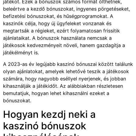
játékot. Ezek a bónuszok számos formát ölthetnek,
beleértve a kezdő bónuszokat, ingyenes pörgetéseket,
befizetési bónuszokat, és hűségprogramokat. A
kaszinók célja, hogy új ügyfeleket vonzanak és
megtartsák a régieket, ezért folyamatosan frissítik
ajánlataikat. A bónuszok használata nemcsak a
játékosok kedvezményeit növeli, hanem gazdagítja a
játékélményt is.
A 2023-as év legújabb kaszinó bónuszai között találunk
olyan ajánlatokat, amelyek lehetővé teszik a játékosok
számára, hogy nagyobb eséllyel nyerjenek, és jobban
kihasználják a játékidőt. Az alábbiakban részletesen
bemutatjuk, hogyan lehet kihasználni ezeket a
bónuszokat.
Hogyan kezdj neki a
kaszinó bónuszok