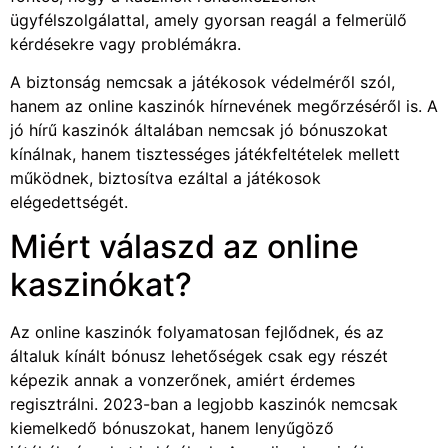
ügyfélszolgálattal, amely gyorsan reagál a felmerülő
kérdésekre vagy problémákra.
A biztonság nemcsak a játékosok védelméről szól,
hanem az online kaszinók hírnevének megőrzéséről is. A
jó hírű kaszinók általában nemcsak jó bónuszokat
kínálnak, hanem tisztességes játékfeltételek mellett
működnek, biztosítva ezáltal a játékosok
elégedettségét.
Miért válaszd az online
kaszinókat?
Az online kaszinók folyamatosan fejlődnek, és az
általuk kínált bónusz lehetőségek csak egy részét
képezik annak a vonzerőnek, amiért érdemes
regisztrálni. 2023-ban a legjobb kaszinók nemcsak
kiemelkedő bónuszokat, hanem lenyűgöző