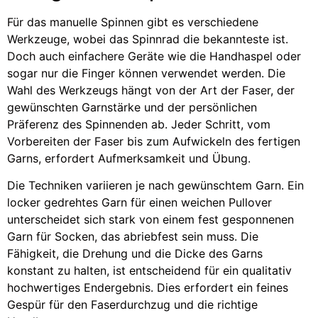
Für das manuelle Spinnen gibt es verschiedene
Werkzeuge, wobei das Spinnrad die bekannteste ist.
Doch auch einfachere Geräte wie die Handhaspel oder
sogar nur die Finger können verwendet werden. Die
Wahl des Werkzeugs hängt von der Art der Faser, der
gewünschten Garnstärke und der persönlichen
Präferenz des Spinnenden ab. Jeder Schritt, vom
Vorbereiten der Faser bis zum Aufwickeln des fertigen
Garns, erfordert Aufmerksamkeit und Übung.
Die Techniken variieren je nach gewünschtem Garn. Ein
locker gedrehtes Garn für einen weichen Pullover
unterscheidet sich stark von einem fest gesponnenen
Garn für Socken, das abriebfest sein muss. Die
Fähigkeit, die Drehung und die Dicke des Garns
konstant zu halten, ist entscheidend für ein qualitativ
hochwertiges Endergebnis. Dies erfordert ein feines
Gespür für den Faserdurchzug und die richtige