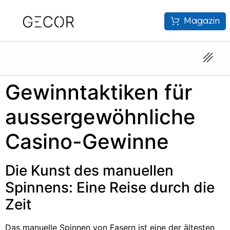
Magazin
Gewinntaktiken für
aussergewöhnliche
Casino-Gewinne
Die Kunst des manuellen
Spinnens: Eine Reise durch die
Zeit
Das manuelle Spinnen von Fasern ist eine der ältesten