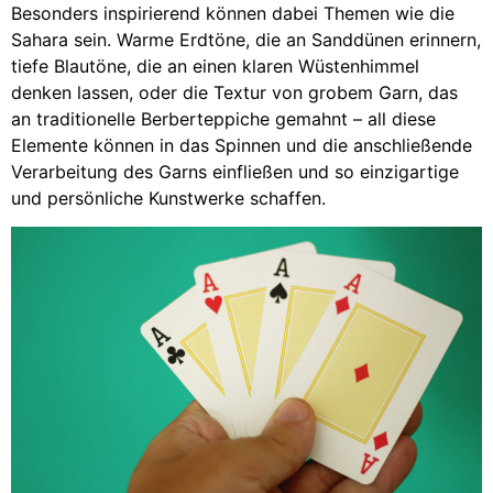
Besonders inspirierend können dabei Themen wie die
Sahara sein. Warme Erdtöne, die an Sanddünen erinnern,
tiefe Blautöne, die an einen klaren Wüstenhimmel
denken lassen, oder die Textur von grobem Garn, das
an traditionelle Berberteppiche gemahnt – all diese
Elemente können in das Spinnen und die anschließende
Verarbeitung des Garns einfließen und so einzigartige
und persönliche Kunstwerke schaffen.