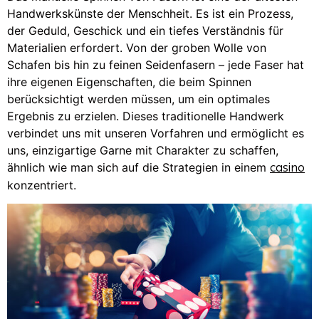
Handwerkskünste der Menschheit. Es ist ein Prozess,
der Geduld, Geschick und ein tiefes Verständnis für
Materialien erfordert. Von der groben Wolle von
Schafen bis hin zu feinen Seidenfasern – jede Faser hat
ihre eigenen Eigenschaften, die beim Spinnen
berücksichtigt werden müssen, um ein optimales
Ergebnis zu erzielen. Dieses traditionelle Handwerk
verbindet uns mit unseren Vorfahren und ermöglicht es
uns, einzigartige Garne mit Charakter zu schaffen,
ähnlich wie man sich auf die Strategien in einem
casino
konzentriert.