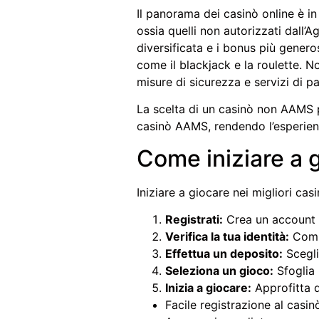
Il panorama dei casinò online è 
ossia quelli non autorizzati dall’
diversificata e i bonus più genero
come il blackjack e la roulette. 
misure di sicurezza e servizi di p
La scelta di un casinò non AAMS p
casinò AAMS, rendendo l’esperienz
Come iniziare a 
Iniziare a giocare nei migliori c
Registrati:
Crea un account f
Verifica la tua identità:
Compl
Effettua un deposito:
Scegli
Seleziona un gioco:
Sfoglia 
Inizia a giocare:
Approfitta de
Facile registrazione al casin