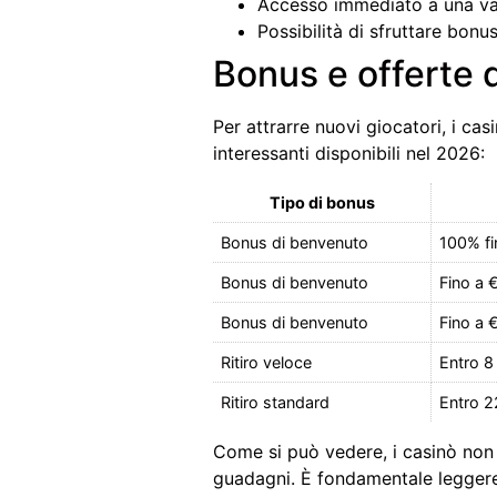
Accesso immediato a una va
Possibilità di sfruttare bonu
Bonus e offerte 
Per attrarre nuovi giocatori, i 
interessanti disponibili nel 2026:
Tipo di bonus
Bonus di benvenuto
100% fi
Bonus di benvenuto
Fino a €
Bonus di benvenuto
Fino a €
Ritiro veloce
Entro 8
Ritiro standard
Entro 2
Come si può vedere, i casinò no
guadagni. È fondamentale leggere 