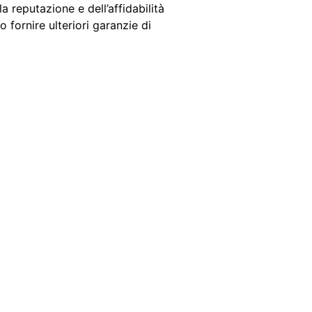
a reputazione e dell’affidabilità
 fornire ulteriori garanzie di