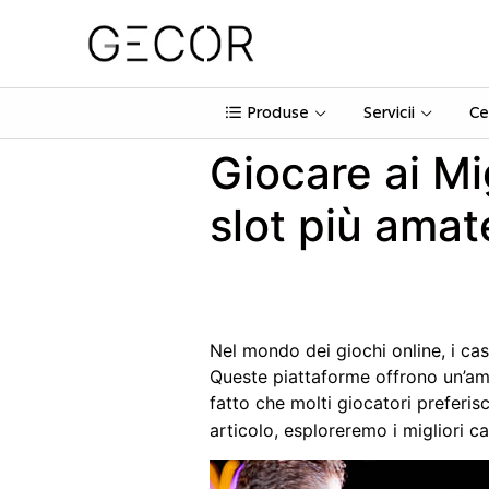
Produse
Servicii
Ce
Giocare ai Mi
slot più amat
Nel mondo dei giochi online, i ca
Queste piattaforme offrono un’ampi
fatto che molti giocatori preferi
articolo, esploreremo i migliori c