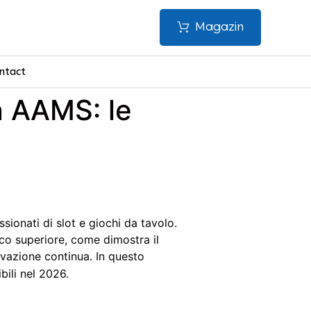
Magazin
ntact
n AAMS: le
ionati di slot e giochi da tavolo.
oco superiore, come dimostra il
novazione continua. In questo
bili nel 2026.