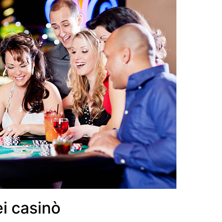
ei casinò