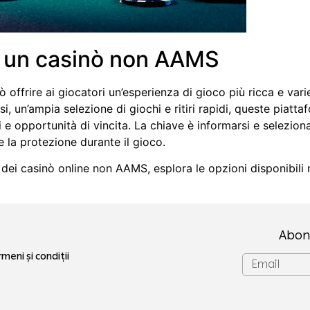
e un casinò non AAMS
ffrire ai giocatori un’esperienza di gioco più ricca e vari
i, un’ampia selezione di giochi e ritiri rapidi, queste piat
e opportunità di vincita. La chiave è informarsi e selezionare
 la protezione durante il gioco.
dei casinò online non AAMS, esplora le opzioni disponibili 
Abon
meni și condiții