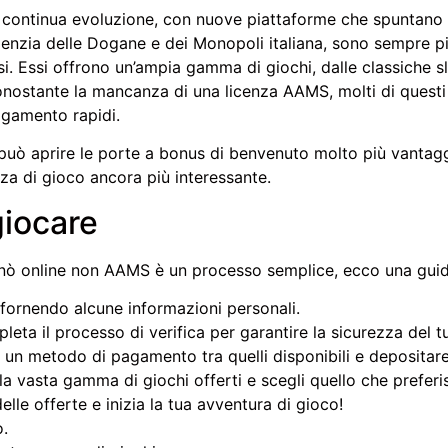
in continua evoluzione, con nuove piattaforme che spuntano
Agenzia delle Dogane e dei Monopoli italiana, sono sempre più
si. Essi offrono un’ampia gamma di giochi, dalle classiche s
Nonostante la mancanza di una licenza AAMS, molti di quest
agamento rapidi.
uò aprire le porte a bonus di benvenuto molto più vantaggio
a di gioco ancora più interessante.
giocare
asinò online non AAMS è un processo semplice, ecco una gui
ornendo alcune informazioni personali.
eta il processo di verifica per garantire la sicurezza del 
 un metodo di pagamento tra quelli disponibili e depositare
la vasta gamma di giochi offerti e scegli quello che preferis
lle offerte e inizia la tua avventura di gioco!
ò.