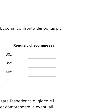
 Ecco un confronto dei bonus più
Requisiti di scommessa
30x
35x
40x
–
–
re l’esperienza di gioco e i
per comprendere le eventuali