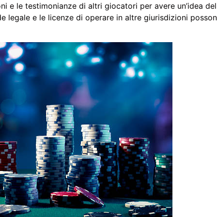
ni e le testimonianze di altri giocatori per avere un’idea dell
 legale e le licenze di operare in altre giurisdizioni possono