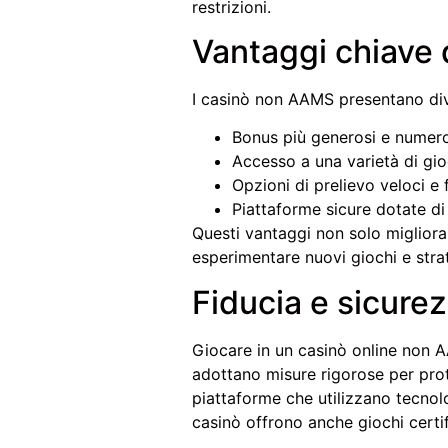
restrizioni.
Vantaggi chiave
I casinò non AAMS presentano diver
Bonus più generosi e numer
Accesso a una varietà di gioc
Opzioni di prelievo veloci e fl
Piattaforme sicure dotate di
Questi vantaggi non solo migliora
esperimentare nuovi giochi e stra
Fiducia e sicurez
Giocare in un casinò online non A
adottano misure rigorose per prote
piattaforme che utilizzano tecnolo
casinò offrono anche giochi certif