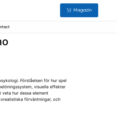
Magazin
ntact
no
sykologi. Förståelsen för hur spel
elöningssystem, visuella effekter
t veta hur dessa element
orealistiska förväntningar, och