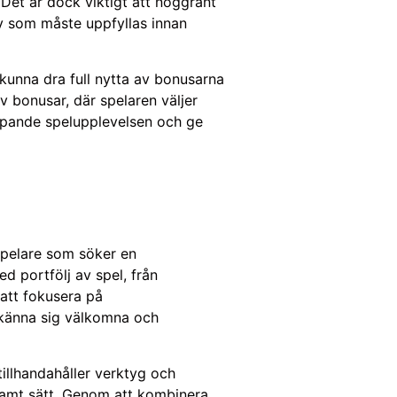
Det är dock viktigt att noggrant
av som måste uppfyllas innan
t kunna dra full nytta av bonusarna
av bonusar, där spelaren väljer
ripande spelupplevelsen och ge
spelare som söker en
d portfölj av spel, från
 att fokusera på
 känna sig välkomna och
tillhandahåller verktyg och
osamt sätt. Genom att kombinera