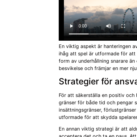
En viktig aspekt är hanteringen 
ihåg att spel är utformade för att
form av underhållning snarare än 
besvikelse och främjar en mer njut
Strategier för ansv
För att säkerställa en positiv och
gränser för både tid och pengar 
insättningsgränser, förlustgränser 
utformade för att skydda spelaren
En annan viktig strategi är att ald
acceptera det och ta en paus. Att ö