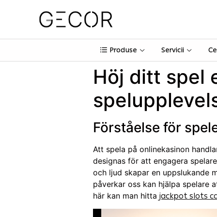
Produse
Servicii
Ce
Höj ditt spel
spelupplevel
Förståelse för spel
Att spela på onlinekasinon handla
designas för att engagera spelare
och ljud skapar en uppslukande m
påverkar oss kan hjälpa spelare at
här kan man hitta
jackpot slots c