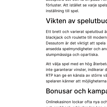
förluster. Att istället se varje sp
inställning till spel.
Vikten av spelutbud
Ett brett och varierat spelutbud 
blackjack och roulette till moder
Dessutom är det viktigt att spela
ansedda spelmyndigheter och använ
slumpmässiga och opartiska.
Att välja spel med en hög återbe
inte garanterar vinster, indikerar
RTP kan ge en känsla av större vär
spelaren känner att möjligheterna
Bonusar och kampan
Onlinekasinon lockar ofta nya och