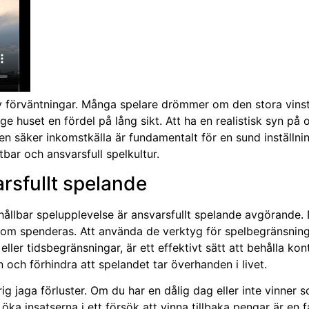
av förväntningar. Många spelare drömmer om den stora vins
 ge huset en fördel på lång sikt. Att ha en realistisk syn 
en säker inkomstkälla är fundamentalt för en sund inställnin
bar och ansvarsfull spelkultur.
arsfullt spelande
 hållbar spelupplevelse är ansvarsfullt spelande avgörande. 
som spenderas. Att använda de verktyg för spelbegränsning 
eller tidsbegränsningar, är ett effektivt sätt att behålla ko
 och förhindra att spelandet tar överhanden i livet.
rig jaga förluster. Om du har en dålig dag eller inte vinner 
ka insatserna i ett försök att vinna tillbaka pengar är en fa