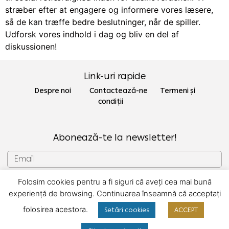
stræber efter at engagere og informere vores læsere,
så de kan træffe bedre beslutninger, når de spiller.
Udforsk vores indhold i dag og bliv en del af
diskussionen!
Link-uri rapide
Despre noi Contactează-ne
Termeni și
condiții
Abonează-te la newsletter!
Folosim cookies pentru a fi siguri că aveți cea mai bună
SUBSCRIU
experiență de browsing. Continuarea înseamnă că acceptați
folosirea acestora.
Setări cookies
ACCEPT
Copyright © 2022 Gecor