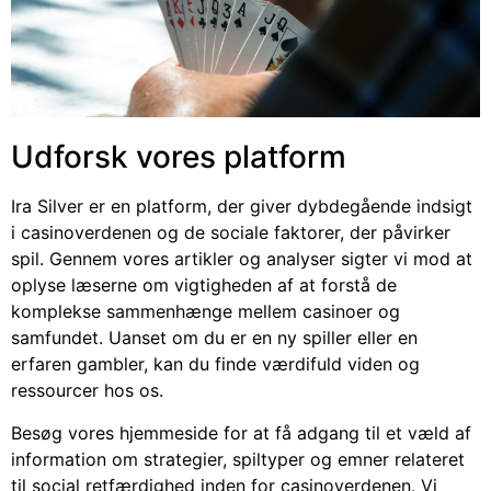
Udforsk vores platform
Ira Silver er en platform, der giver dybdegående indsigt
i casinoverdenen og de sociale faktorer, der påvirker
spil. Gennem vores artikler og analyser sigter vi mod at
oplyse læserne om vigtigheden af at forstå de
komplekse sammenhænge mellem casinoer og
samfundet. Uanset om du er en ny spiller eller en
erfaren gambler, kan du finde værdifuld viden og
ressourcer hos os.
Besøg vores hjemmeside for at få adgang til et væld af
information om strategier, spiltyper og emner relateret
til social retfærdighed inden for casinoverdenen. Vi