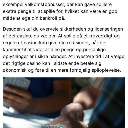
eksempel velkomstbonusser, der kan gave spillere
ekstra penge til at spille for, hvilket kan være en god
måde at øge din bankroll på.
Desuden skal du overveje sikkerheden og licenseringen
af det casino, du vælger. At spille på et troværdigt og
reguleret casino kan give dig ro i sindet, når det
kommer til at vide, at dine penge og personlige
oplysninger er i sikre hænder. At investere tid i at vælge
det rigtige casino kan i sidste ende betale sig
økonomisk og føre til en mere fornøjelig spiloplevelse.