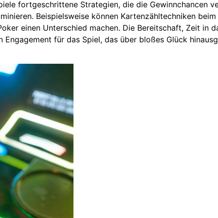
Spiele fortgeschrittene Strategien, die die Gewinnchancen 
liminieren. Beispielsweise können Kartenzähltechniken beim
oker einen Unterschied machen. Die Bereitschaft, Zeit in d
ein Engagement für das Spiel, das über bloßes Glück hinausg