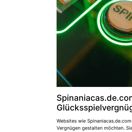
Spinaniacas.de.co
Glücksspielvergnü
Websites wie Spinaniacas.de.com k
Vergnügen gestalten möchten. Sie 