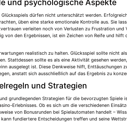
le und psychologische Aspekte
lücksspiels dürfen nicht unterschätzt werden. Erfolgreiche 
rachten, üben eine starke emotionale Kontrolle aus. Sie la
rtrauen verleiten noch von Verlusten zu Frustration und Ve
g von den Ergebnissen, ist ein Zeichen von Reife und hilft
rwartungen realistisch zu halten. Glücksspiel sollte nicht a
. Stattdessen sollte es als eine Aktivität gesehen werden,
inn ausgelegt ist. Diese Denkweise hilft, Enttäuschungen 
egen, anstatt sich ausschließlich auf das Ergebnis zu konzen
lregeln und Strategien
 und grundlegenden Strategien für die bevorzugten Spiele is
ino-Erlebnisses. Ob es sich um die verschiedenen Einsätz
weise von Bonusrunden bei Spielautomaten handelt – Wissen
, kann fundiertere Entscheidungen treffen und seine Wettst