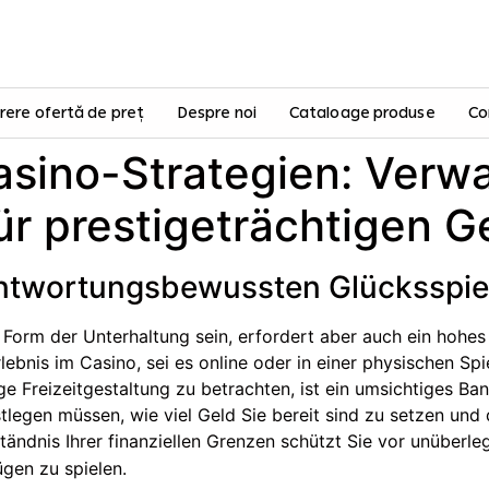
rere ofertă de preț
Despre noi
Cataloage produse
Co
sino-Strategien: Verwal
ür prestigeträchtigen 
antwortungsbewussten Glücksspie
 Form der Unterhaltung sein, erfordert aber auch ein hohes
bnis im Casino, sei es online oder in einer physischen Spie
ge Freizeitgestaltung zu betrachten, ist ein umsichtiges Ba
tlegen müssen, wie viel Geld Sie bereit sind zu setzen und 
ständnis Ihrer finanziellen Grenzen schützt Sie vor unüber
gen zu spielen.