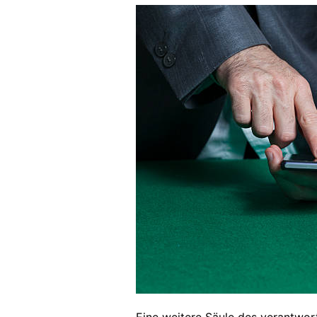
Eine weitere Säule des verantwort