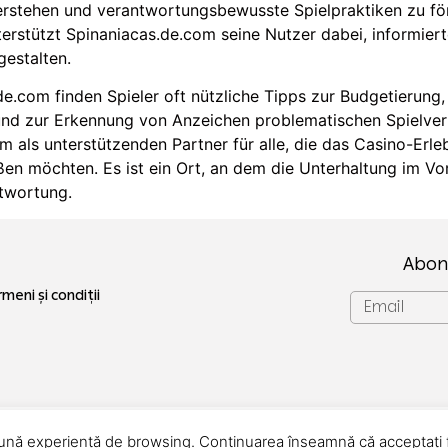
erstehen und verantwortungsbewusste Spielpraktiken zu för
erstützt Spinaniacas.de.com seine Nutzer dabei, informier
gestalten.
e.com finden Spieler oft nützliche Tipps zur Budgetierung,
d zur Erkennung von Anzeichen problematischen Spielverha
 als unterstützenden Partner für alle, die das Casino-Erle
n möchten. Es ist ein Ort, an dem die Unterhaltung im Vor
twortung.
Abon
meni și condiții
 bună experiență de browsing. Continuarea înseamnă că acceptați f