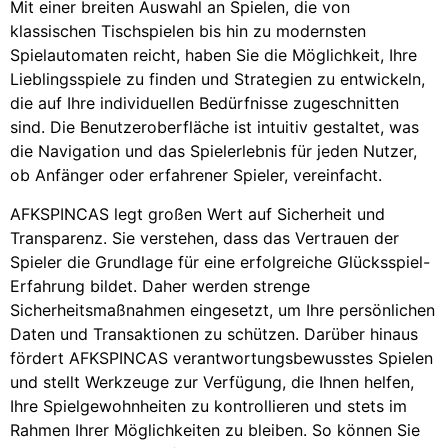
Mit einer breiten Auswahl an Spielen, die von
klassischen Tischspielen bis hin zu modernsten
Spielautomaten reicht, haben Sie die Möglichkeit, Ihre
Lieblingsspiele zu finden und Strategien zu entwickeln,
die auf Ihre individuellen Bedürfnisse zugeschnitten
sind. Die Benutzeroberfläche ist intuitiv gestaltet, was
die Navigation und das Spielerlebnis für jeden Nutzer,
ob Anfänger oder erfahrener Spieler, vereinfacht.
AFKSPINCAS legt großen Wert auf Sicherheit und
Transparenz. Sie verstehen, dass das Vertrauen der
Spieler die Grundlage für eine erfolgreiche Glücksspiel-
Erfahrung bildet. Daher werden strenge
Sicherheitsmaßnahmen eingesetzt, um Ihre persönlichen
Daten und Transaktionen zu schützen. Darüber hinaus
fördert AFKSPINCAS verantwortungsbewusstes Spielen
und stellt Werkzeuge zur Verfügung, die Ihnen helfen,
Ihre Spielgewohnheiten zu kontrollieren und stets im
Rahmen Ihrer Möglichkeiten zu bleiben. So können Sie