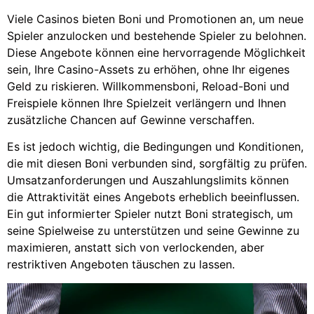
Viele Casinos bieten Boni und Promotionen an, um neue
Spieler anzulocken und bestehende Spieler zu belohnen.
Diese Angebote können eine hervorragende Möglichkeit
sein, Ihre Casino-Assets zu erhöhen, ohne Ihr eigenes
Geld zu riskieren. Willkommensboni, Reload-Boni und
Freispiele können Ihre Spielzeit verlängern und Ihnen
zusätzliche Chancen auf Gewinne verschaffen.
Es ist jedoch wichtig, die Bedingungen und Konditionen,
die mit diesen Boni verbunden sind, sorgfältig zu prüfen.
Umsatzanforderungen und Auszahlungslimits können
die Attraktivität eines Angebots erheblich beeinflussen.
Ein gut informierter Spieler nutzt Boni strategisch, um
seine Spielweise zu unterstützen und seine Gewinne zu
maximieren, anstatt sich von verlockenden, aber
restriktiven Angeboten täuschen zu lassen.