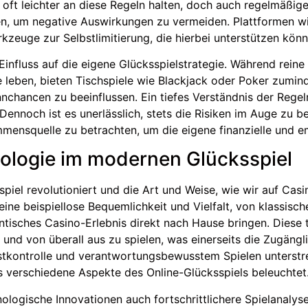
 oft leichter an diese Regeln halten, doch auch regelmäßige
en, um negative Auswirkungen zu vermeiden. Plattformen wi
rkzeuge zur Selbstlimitierung, die hierbei unterstützen könn
 Einfluss auf die eigene Glücksspielstrategie. Während rein
 leben, bieten Tischspiele wie Blackjack oder Poker zumind
nchancen zu beeinflussen. Ein tiefes Verständnis der Rege
Dennoch ist es unerlässlich, stets die Risiken im Auge zu b
mensquelle zu betrachten, um die eigene finanzielle und em
nologie im modernen Glücksspiel
sspiel revolutioniert und die Art und Weise, wie wir auf Cas
eine beispiellose Bequemlichkeit und Vielfalt, von klassisc
entisches Casino-Erlebnis direkt nach Hause bringen. Diese 
 und von überall aus zu spielen, was einerseits die Zugängl
tkontrolle und verantwortungsbewusstem Spielen unterstre
s verschiedene Aspekte des Online-Glücksspiels beleuchtet
logische Innovationen auch fortschrittlichere Spielanalyse