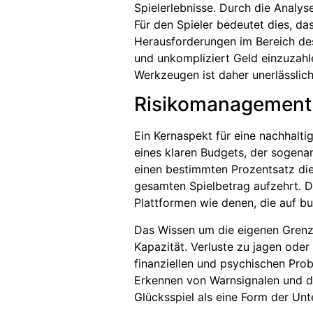
Spielerlebnisse. Durch die Anal
Für den Spieler bedeutet dies, da
Herausforderungen im Bereich des 
und unkompliziert Geld einzuzahl
Werkzeugen ist daher unerlässlich
Risikomanagement
Ein Kernaspekt für eine nachhalti
eines klaren Budgets, der sogenann
einen bestimmten Prozentsatz dies
gesamten Spielbetrag aufzehrt. Di
Plattformen wie denen, die auf bu
Das Wissen um die eigenen Grenzen
Kapazität. Verluste zu jagen oder
finanziellen und psychischen Pro
Erkennen von Warnsignalen und da
Glücksspiel als eine Form der Unt