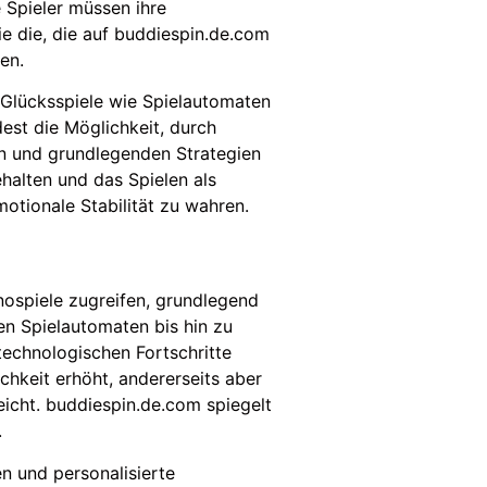
 Spieler müssen ihre
e die, die auf buddiespin.de.com
en.
e Glücksspiele wie Spielautomaten
est die Möglichkeit, durch
ln und grundlegenden Strategien
ehalten und das Spielen als
otionale Stabilität zu wahren.
inospiele zugreifen, grundlegend
hen Spielautomaten bis hin zu
technologischen Fortschritte
ichkeit erhöht, andererseits aber
icht. buddiespin.de.com spiegelt
.
n und personalisierte