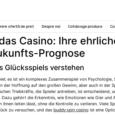
rere ofertă de preț
Despre noi
Cataloage produse
Co
das Casino: Ihre ehrlich
ukunfts-Prognose
s Glücksspiels verstehen
Spiel; es ist ein komplexes Zusammenspiel von Psychologie, S
t in der Hoffnung auf den großen Gewinn, aber auch in der
schen Triebkräfte, die Spieler antreiben, ist entscheidend, 
n. Dazu gehört die Erkenntnis, wie Emotionen wie Gier und
ihnen leiten lässt, ohne die Kontrolle zu verlieren. Viele 
lück zu versuchen, und das
ist eine Optio
buddy spin casino