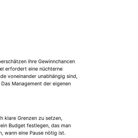
 überschätzen ihre Gewinnchancen
iel erfordert eine nüchterne
nde voneinander unabhängig sind,
nd. Das Management der eigenen
ch klare Grenzen zu setzen,
n ein Budget festlegen, das man
in, wann eine Pause nötig ist.