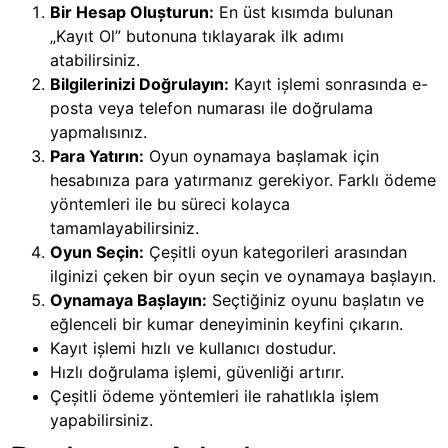
Bir Hesap Oluşturun:
En üst kısımda bulunan
„Kayıt Ol” butonuna tıklayarak ilk adımı
atabilirsiniz.
Bilgilerinizi Doğrulayın:
Kayıt işlemi sonrasında e-
posta veya telefon numarası ile doğrulama
yapmalısınız.
Para Yatırın:
Oyun oynamaya başlamak için
hesabınıza para yatırmanız gerekiyor. Farklı ödeme
yöntemleri ile bu süreci kolayca
tamamlayabilirsiniz.
Oyun Seçin:
Çeşitli oyun kategorileri arasından
ilginizi çeken bir oyun seçin ve oynamaya başlayın.
Oynamaya Başlayın:
Seçtiğiniz oyunu başlatın ve
eğlenceli bir kumar deneyiminin keyfini çıkarın.
Kayıt işlemi hızlı ve kullanıcı dostudur.
Hızlı doğrulama işlemi, güvenliği artırır.
Çeşitli ödeme yöntemleri ile rahatlıkla işlem
yapabilirsiniz.