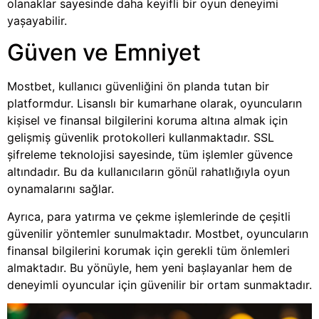
olanaklar sayesinde daha keyifli bir oyun deneyimi
yaşayabilir.
Güven ve Emniyet
Mostbet, kullanıcı güvenliğini ön planda tutan bir
platformdur. Lisanslı bir kumarhane olarak, oyuncuların
kişisel ve finansal bilgilerini koruma altına almak için
gelişmiş güvenlik protokolleri kullanmaktadır. SSL
şifreleme teknolojisi sayesinde, tüm işlemler güvence
altındadır. Bu da kullanıcıların gönül rahatlığıyla oyun
oynamalarını sağlar.
Ayrıca, para yatırma ve çekme işlemlerinde de çeşitli
güvenilir yöntemler sunulmaktadır. Mostbet, oyuncuların
finansal bilgilerini korumak için gerekli tüm önlemleri
almaktadır. Bu yönüyle, hem yeni başlayanlar hem de
deneyimli oyuncular için güvenilir bir ortam sunmaktadır.