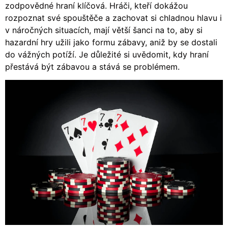
zodpovědné hraní klíčová. Hráči, kteří dokážou
rozpoznat své spouštěče a zachovat si chladnou hlavu i
v náročných situacích, mají větší šanci na to, aby si
hazardní hry užili jako formu zábavy, aniž by se dostali
do vážných potíží. Je důležité si uvědomit, kdy hraní
přestává být zábavou a stává se problémem.