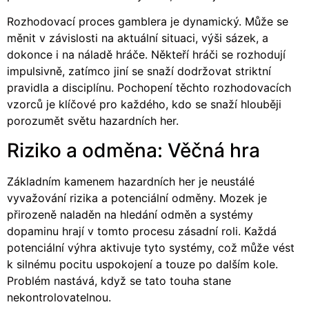
Rozhodovací proces gamblera je dynamický. Může se
měnit v závislosti na aktuální situaci, výši sázek, a
dokonce i na náladě hráče. Někteří hráči se rozhodují
impulsivně, zatímco jiní se snaží dodržovat striktní
pravidla a disciplínu. Pochopení těchto rozhodovacích
vzorců je klíčové pro každého, kdo se snaží hlouběji
porozumět světu hazardních her.
Riziko a odměna: Věčná hra
Základním kamenem hazardních her je neustálé
vyvažování rizika a potenciální odměny. Mozek je
přirozeně naladěn na hledání odměn a systémy
dopaminu hrají v tomto procesu zásadní roli. Každá
potenciální výhra aktivuje tyto systémy, což může vést
k silnému pocitu uspokojení a touze po dalším kole.
Problém nastává, když se tato touha stane
nekontrolovatelnou.