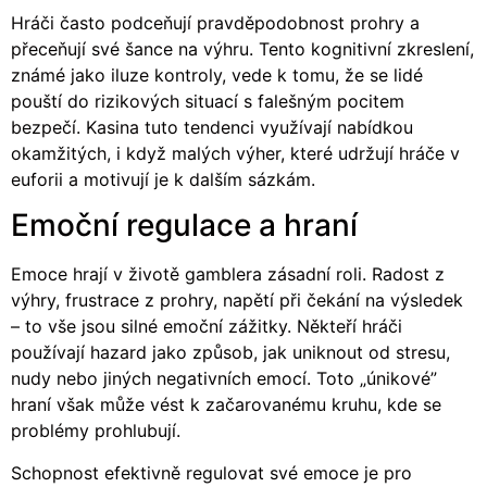
Hráči často podceňují pravděpodobnost prohry a
přeceňují své šance na výhru. Tento kognitivní zkreslení,
známé jako iluze kontroly, vede k tomu, že se lidé
pouští do rizikových situací s falešným pocitem
bezpečí. Kasina tuto tendenci využívají nabídkou
okamžitých, i když malých výher, které udržují hráče v
euforii a motivují je k dalším sázkám.
Emoční regulace a hraní
Emoce hrají v životě gamblera zásadní roli. Radost z
výhry, frustrace z prohry, napětí při čekání na výsledek
– to vše jsou silné emoční zážitky. Někteří hráči
používají hazard jako způsob, jak uniknout od stresu,
nudy nebo jiných negativních emocí. Toto „únikové”
hraní však může vést k začarovanému kruhu, kde se
problémy prohlubují.
Schopnost efektivně regulovat své emoce je pro