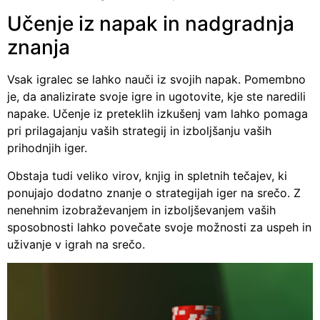
Učenje iz napak in nadgradnja
znanja
Vsak igralec se lahko nauči iz svojih napak. Pomembno
je, da analizirate svoje igre in ugotovite, kje ste naredili
napake. Učenje iz preteklih izkušenj vam lahko pomaga
pri prilagajanju vaših strategij in izboljšanju vaših
prihodnjih iger.
Obstaja tudi veliko virov, knjig in spletnih tečajev, ki
ponujajo dodatno znanje o strategijah iger na srečo. Z
nenehnim izobraževanjem in izboljševanjem vaših
sposobnosti lahko povečate svoje možnosti za uspeh in
uživanje v igrah na srečo.