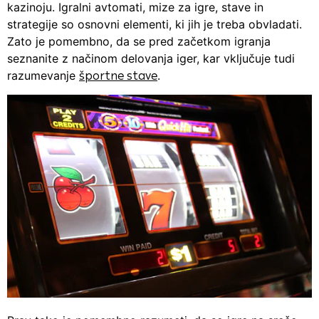
kazinoju. Igralni avtomati, mize za igre, stave in
strategije so osnovni elementi, ki jih je treba obvladati.
Zato je pomembno, da se pred začetkom igranja
seznanite z načinom delovanja iger, kar vključuje tudi
razumevanje
.
športne stave