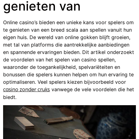
genieten van
Online casino’s bieden een unieke kans voor spelers om
te genieten van een breed scala aan spellen vanuit hun
eigen huis. De wereld van online gokken blijft groeien,
met tal van platforms die aantrekkelijke aanbiedingen
en spannende ervaringen bieden. Dit artikel onderzoekt
de voordelen van het spelen van casino spellen,
waaronder de toegankelijkheid, spelvariëteiten en
bonussen die spelers kunnen helpen om hun ervaring te
optimaliseren. Veel spelers kiezen bijvoorbeeld voor
vanwege de vele voordelen die het
casino zonder cruks
biedt.