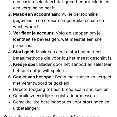
een casino selecteert dat goed beoordeeld is en
een vergunning heeft.
Maak een account aan:
Vul je persoonlijke
gegevens in en creëer een gebruikersnaam en
wachtwoord.
Verifieer je account:
Volg de stappen om je
identiteit te bevestigen, wat meestal een snel
proces is.
Stort geld:
Maak een eerste storting met een
betaalmethode die voor jou het meest geschikt is.
Kies je spel:
Blader door het aanbod en selecteer
het spel dat je wilt spelen.
Geniet van het spel:
Begin met spelen en vergeet
niet verantwoord te gokken!
Directe toegang tot een breed scala aan spellen.
Gebruiksvriendelijke registratieprocessen.
Gemakkelijke betalingsopties voor stortingen en
uitbetalingen.