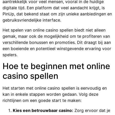
aantrekkelijk voor veel mensen, vooral in de huidige
digitale tijd. Een platform dat veel aandacht krijgt, is
PinUp, dat bekend staat om zijn unieke aanbiedingen en
gebruiksvriendelijke interface.
Het spelen van online casino spellen biedt niet alleen
gemak, maar ook de mogelijkheid om te profiteren van
verschillende bonussen en promoties. Dit draagt bij aan
een boeiende en potentieel winstgevende ervaring voor
spelers.
Hoe te beginnen met online
casino spellen
Het starten met online casino spellen is eenvoudig en
kan in enkele stappen worden gedaan. Volg deze
richtlijnen om een goede start te maken:
Kies een betrouwbaar casino:
Zorg ervoor dat je