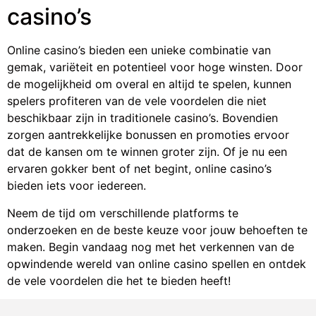
casino’s
Online casino’s bieden een unieke combinatie van
gemak, variëteit en potentieel voor hoge winsten. Door
de mogelijkheid om overal en altijd te spelen, kunnen
spelers profiteren van de vele voordelen die niet
beschikbaar zijn in traditionele casino’s. Bovendien
zorgen aantrekkelijke bonussen en promoties ervoor
dat de kansen om te winnen groter zijn. Of je nu een
ervaren gokker bent of net begint, online casino’s
bieden iets voor iedereen.
Neem de tijd om verschillende platforms te
onderzoeken en de beste keuze voor jouw behoeften te
maken. Begin vandaag nog met het verkennen van de
opwindende wereld van online casino spellen en ontdek
de vele voordelen die het te bieden heeft!