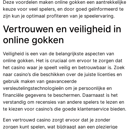
Deze voordelen maken online gokken een aantrekkelijke
keuze voor veel spelers, en door goed geïnformeerd te
zijn kun je optimaal profiteren van je speelervaring.
Vertrouwen en veiligheid in
online gokken
Veiligheid is een van de belangrijkste aspecten van
online gokken. Het is cruciaal om ervoor te zorgen dat
het casino waar je speelt veilig en betrouwbaar is. Zoek
naar casino’s die beschikken over de juiste licenties en
gebruik maken van geavanceerde
versleutelingstechnologieën om je persoonlijke en
financiële gegevens te beschermen. Daarnaast is het
verstandig om recensies van andere spelers te lezen en
te kiezen voor casino’s die goede klantenservice bieden.
Een vertrouwd casino zorgt ervoor dat je zonder
zorgen kunt spelen, wat bijdraagt aan een plezierige