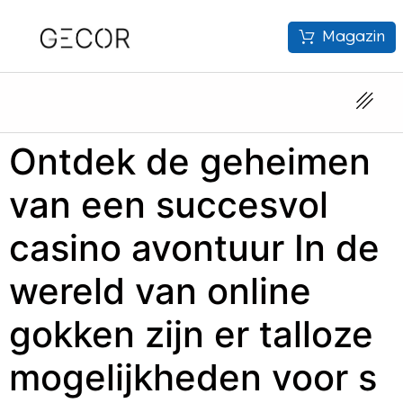
Magazin
Ontdek de geheimen
van een succesvol
casino avontuur In de
wereld van online
gokken zijn er talloze
mogelijkheden voor s