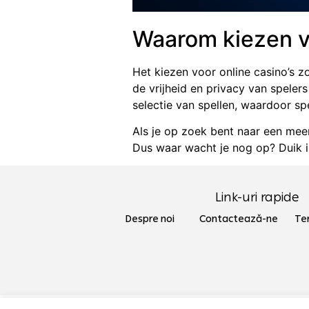
Waarom kiezen v
Het kiezen voor online casino’s 
de vrijheid en privacy van spele
selectie van spellen, waardoor sp
Als je op zoek bent naar een meer
Dus waar wacht je nog op? Duik in
Link-uri rapide
Despre noi Contactează-ne
Ter