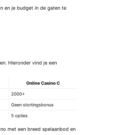
n en je budget in de gaten te
ken. Hieronder vind je een
Online Casino C
2000+
Geen stortingsbonus
5 opties
casino met een breed spelaanbod en