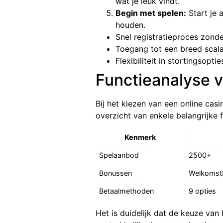
wat je leuk vindt.
Begin met spelen:
Start je 
houden.
Snel registratieproces zon
Toegang tot een breed scala
Flexibiliteit in stortingsoptie
Functieanalyse v
Bij het kiezen van een online casi
overzicht van enkele belangrijke 
Kenmerk
Spelaanbod
2500+
Bonussen
Welkomst
Betaalmethoden
9 opties
Het is duidelijk dat de keuze van