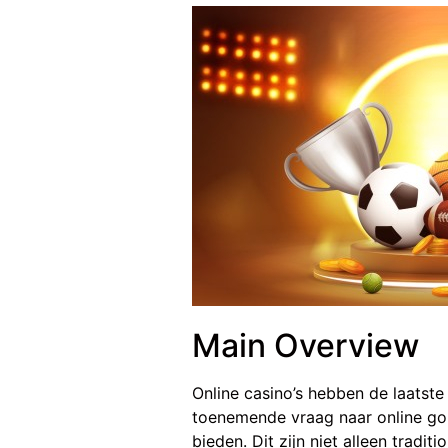
Main Overview
Online casino’s hebben de laatst
toenemende vraag naar online gok
bieden. Dit zijn niet alleen tradi