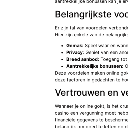
aantrekkelijke bonussen kan je erv
Belangrijkste vo
Er zijn tal van voordelen verbond
Hier zijn enkele van de belangrijk
Gemak:
Speel waar en wannee
Privacy:
Geniet van een anon
Breed aanbod:
Toegang tot 
Aantrekkelijke bonussen:
O
Deze voordelen maken online gokk
deze factoren in gedachten te hou
Vertrouwen en ve
Wanneer je online gokt, is het cr
casino een vergunning moet hebb
financiële gegevens te bescherme
belangrijk om goed te letten op d