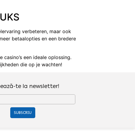
RUKS
elervaring verbeteren, maar ook
 meer betaalopties en een bredere
 casino’s een ideale oplossing.
ijkheden die op je wachten!
ează-te la newsletter!
SUBSCRIU