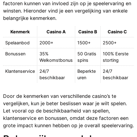
factoren kunnen van invloed zijn op je speelervaring en
winsten. Hieronder vind je een vergelijking van enkele
belangrijke kenmerken.
Kenmerk
Casino A
Casino B
Casino C
Spelaanbod
2000+
1500+
2500+
Bonussen
35%
50 Gratis
100% Eerste
Welkomstbonus
spins
storting
Klantenservice
24/7
Beperkte
24/7
beschikbaar
uren
beschikbaar
Door de kenmerken van verschillende casino’s te
vergelijken, kun je beter beslissen waar je wilt spelen.
Let vooral op de beschikbaarheid van spellen,
klantenservice en bonussen, omdat deze factoren een
grote impact kunnen hebben op je overall speelervaring.