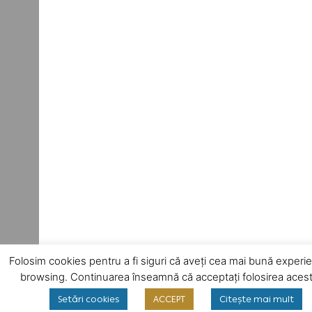
Folosim cookies pentru a fi siguri că aveți cea mai bună experi
browsing. Continuarea înseamnă că acceptați folosirea acest
Setări cookies
ACCEPT
Citește mai mult