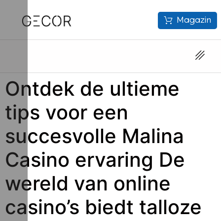
Magazin
Ontdek de ultieme
tips voor een
succesvolle Malina
Casino ervaring De
wereld van online
casino’s biedt talloze