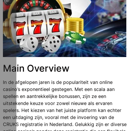
Main Overview
In de afgelopen jaren is de populariteit van online
casino’s exponentieel gestegen. Met een scala aan
spellen en aantrekkelijke bonussen, zijn ze een
uitstekende keuze voor zowel nieuwe als ervaren
spelers. Het kiezen van het juiste platform kan echter
een uitdaging zijn, vooral met de invoering van de
CRUKS registratie in Nederland. Gelukkig zijn er diverse