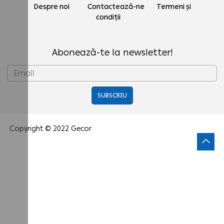
Despre noi Contactează-ne
Termeni și
condiții
Abonează-te la newsletter!
SUBSCRIU
Copyright © 2022 Gecor