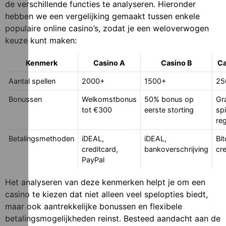
de verschillende functies te analyseren. Hieronder
hebben we een vergelijking gemaakt tussen enkele
populaire online casino’s, zodat je een weloverwogen
keuze kunt maken:
Kenmerk
Casino A
Casino B
Ca
Aantal spellen
2000+
1500+
25
Bonussen
Welkomstbonus
50% bonus op
Gra
tot €300
eerste storting
spi
reg
Betalingsmethoden
iDEAL,
iDEAL,
Bit
creditcard,
bankoverschrijving
cr
PayPal
Het analyseren van deze kenmerken helpt je om een
casino te kiezen dat niet alleen veel spelopties biedt,
maar ook aantrekkelijke bonussen en flexibele
betalingsmogelijkheden reinst. Besteed aandacht aan de