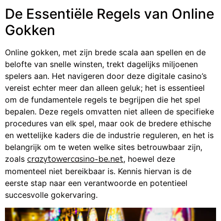
De Essentiële Regels van Online
Gokken
Online gokken, met zijn brede scala aan spellen en de
belofte van snelle winsten, trekt dagelijks miljoenen
spelers aan. Het navigeren door deze digitale casino’s
vereist echter meer dan alleen geluk; het is essentieel
om de fundamentele regels te begrijpen die het spel
bepalen. Deze regels omvatten niet alleen de specifieke
procedures van elk spel, maar ook de bredere ethische
en wettelijke kaders die de industrie reguleren, en het is
belangrijk om te weten welke sites betrouwbaar zijn,
zoals
, hoewel deze
crazytowercasino-be.net
momenteel niet bereikbaar is. Kennis hiervan is de
eerste stap naar een verantwoorde en potentieel
succesvolle gokervaring.