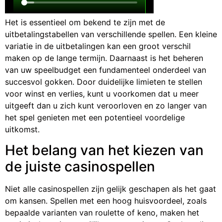
Het is essentieel om bekend te zijn met de
uitbetalingstabellen van verschillende spellen. Een kleine
variatie in de uitbetalingen kan een groot verschil
maken op de lange termijn. Daarnaast is het beheren
van uw speelbudget een fundamenteel onderdeel van
succesvol gokken. Door duidelijke limieten te stellen
voor winst en verlies, kunt u voorkomen dat u meer
uitgeeft dan u zich kunt veroorloven en zo langer van
het spel genieten met een potentieel voordelige
uitkomst.
Het belang van het kiezen van
de juiste casinospellen
Niet alle casinospellen zijn gelijk geschapen als het gaat
om kansen. Spellen met een hoog huisvoordeel, zoals
bepaalde varianten van roulette of keno, maken het