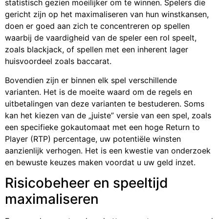
statistisch gezien moeilijker om te winnen. Spelers die
gericht zijn op het maximaliseren van hun winstkansen,
doen er goed aan zich te concentreren op spellen
waarbij de vaardigheid van de speler een rol speelt,
zoals blackjack, of spellen met een inherent lager
huisvoordeel zoals baccarat.
Bovendien zijn er binnen elk spel verschillende
varianten. Het is de moeite waard om de regels en
uitbetalingen van deze varianten te bestuderen. Soms
kan het kiezen van de „juiste” versie van een spel, zoals
een specifieke gokautomaat met een hoge Return to
Player (RTP) percentage, uw potentiële winsten
aanzienlijk verhogen. Het is een kwestie van onderzoek
en bewuste keuzes maken voordat u uw geld inzet.
Risicobeheer en speeltijd
maximaliseren