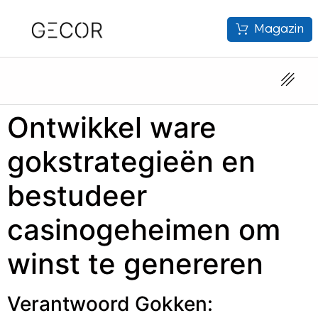
Magazin
Ontwikkel ware
gokstrategieën en
bestudeer
casinogeheimen om
winst te genereren
Verantwoord Gokken: