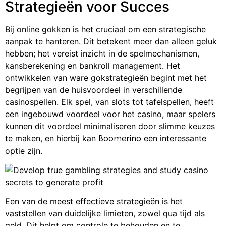
Strategieën voor Succes
Bij online gokken is het cruciaal om een strategische
aanpak te hanteren. Dit betekent meer dan alleen geluk
hebben; het vereist inzicht in de spelmechanismen,
kansberekening en bankroll management. Het
ontwikkelen van ware gokstrategieën begint met het
begrijpen van de huisvoordeel in verschillende
casinospellen. Elk spel, van slots tot tafelspellen, heeft
een ingebouwd voordeel voor het casino, maar spelers
kunnen dit voordeel minimaliseren door slimme keuzes
te maken, en hierbij kan
een interessante
Boomerino
optie zijn.
Een van de meest effectieve strategieën is het
vaststellen van duidelijke limieten, zowel qua tijd als
geld. Dit helpt om controle te behouden en te