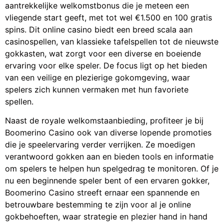
aantrekkelijke welkomstbonus die je meteen een
vliegende start geeft, met tot wel €1.500 en 100 gratis
spins. Dit online casino biedt een breed scala aan
casinospellen, van klassieke tafelspellen tot de nieuwste
gokkasten, wat zorgt voor een diverse en boeiende
ervaring voor elke speler. De focus ligt op het bieden
van een veilige en plezierige gokomgeving, waar
spelers zich kunnen vermaken met hun favoriete
spellen.
Naast de royale welkomstaanbieding, profiteer je bij
Boomerino Casino ook van diverse lopende promoties
die je speelervaring verder verrijken. Ze moedigen
verantwoord gokken aan en bieden tools en informatie
om spelers te helpen hun spelgedrag te monitoren. Of je
nu een beginnende speler bent of een ervaren gokker,
Boomerino Casino streeft ernaar een spannende en
betrouwbare bestemming te zijn voor al je online
gokbehoeften, waar strategie en plezier hand in hand