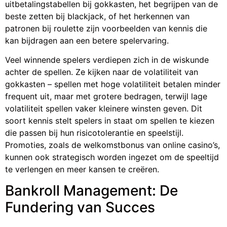
uitbetalingstabellen bij gokkasten, het begrijpen van de
beste zetten bij blackjack, of het herkennen van
patronen bij roulette zijn voorbeelden van kennis die
kan bijdragen aan een betere spelervaring.
Veel winnende spelers verdiepen zich in de wiskunde
achter de spellen. Ze kijken naar de volatiliteit van
gokkasten – spellen met hoge volatiliteit betalen minder
frequent uit, maar met grotere bedragen, terwijl lage
volatiliteit spellen vaker kleinere winsten geven. Dit
soort kennis stelt spelers in staat om spellen te kiezen
die passen bij hun risicotolerantie en speelstijl.
Promoties, zoals de welkomstbonus van online casino’s,
kunnen ook strategisch worden ingezet om de speeltijd
te verlengen en meer kansen te creëren.
Bankroll Management: De
Fundering van Succes