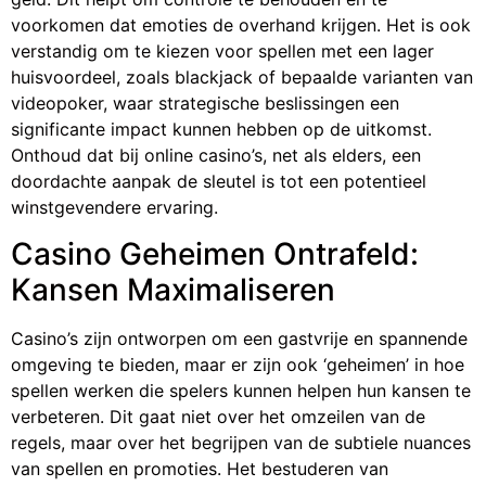
voorkomen dat emoties de overhand krijgen. Het is ook
verstandig om te kiezen voor spellen met een lager
huisvoordeel, zoals blackjack of bepaalde varianten van
videopoker, waar strategische beslissingen een
significante impact kunnen hebben op de uitkomst.
Onthoud dat bij online casino’s, net als elders, een
doordachte aanpak de sleutel is tot een potentieel
winstgevendere ervaring.
Casino Geheimen Ontrafeld:
Kansen Maximaliseren
Casino’s zijn ontworpen om een gastvrije en spannende
omgeving te bieden, maar er zijn ook ‘geheimen’ in hoe
spellen werken die spelers kunnen helpen hun kansen te
verbeteren. Dit gaat niet over het omzeilen van de
regels, maar over het begrijpen van de subtiele nuances
van spellen en promoties. Het bestuderen van