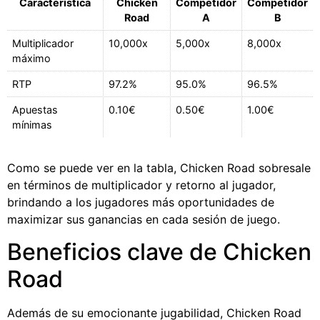
Característica
Chicken
Competidor
Competidor
Road
A
B
Multiplicador
10,000x
5,000x
8,000x
máximo
RTP
97.2%
95.0%
96.5%
Apuestas
0.10€
0.50€
1.00€
mínimas
Como se puede ver en la tabla, Chicken Road sobresale
en términos de multiplicador y retorno al jugador,
brindando a los jugadores más oportunidades de
maximizar sus ganancias en cada sesión de juego.
Beneficios clave de Chicken
Road
Además de su emocionante jugabilidad, Chicken Road