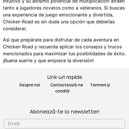
intuitivo y su altísimo potencial de multiplicación atraen
tanto a jugadores novatos como a veteranos. Si buscas
una experiencia de juego emocionante y divertida,
Chicken Road es sin duda una opción que deberías
considerar.
Así que prepárate para disfrutar de cada aventura en
Chicken Road y recuerda aplicar los consejos y trucos
mencionados para maximizar tus posibilidades de éxito.
¡Buena suerte y que empiece la diversión!
Link-uri rapide
Despre noi Contactează-ne
Termeni și
condiții
Abonează-te la newsletter!