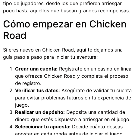
tipo de jugadores, desde los que prefieren arriesgar
poco hasta aquellos que buscan grandes recompensas.
Cómo empezar en Chicken
Road
Si eres nuevo en Chicken Road, aquí te dejamos una
guía paso a paso para iniciar tu aventura:
Crear una cuenta:
Regístrate en un casino en línea
que ofrezca Chicken Road y completa el proceso
de registro.
Verificar tus datos:
Asegúrate de validar tu cuenta
para evitar problemas futuros en tu experiencia de
juego.
Realizar un depósito:
Deposita una cantidad de
dinero que estés dispuesto a arriesgar en el juego.
Seleccionar tu apuesta:
Decide cuánto deseas
apostar en cada ronda antes de iniciar el juego.