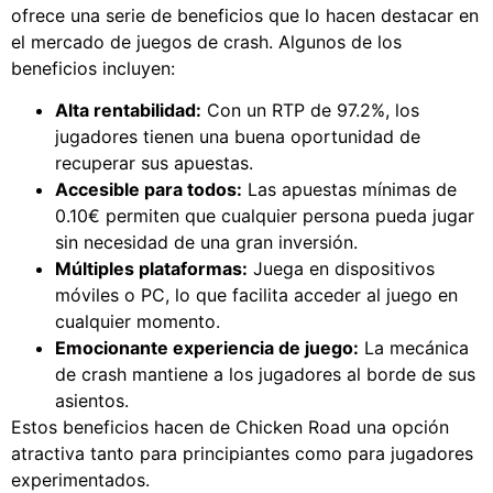
ofrece una serie de beneficios que lo hacen destacar en
el mercado de juegos de crash. Algunos de los
beneficios incluyen:
Alta rentabilidad:
Con un RTP de 97.2%, los
jugadores tienen una buena oportunidad de
recuperar sus apuestas.
Accesible para todos:
Las apuestas mínimas de
0.10€ permiten que cualquier persona pueda jugar
sin necesidad de una gran inversión.
Múltiples plataformas:
Juega en dispositivos
móviles o PC, lo que facilita acceder al juego en
cualquier momento.
Emocionante experiencia de juego:
La mecánica
de crash mantiene a los jugadores al borde de sus
asientos.
Estos beneficios hacen de Chicken Road una opción
atractiva tanto para principiantes como para jugadores
experimentados.