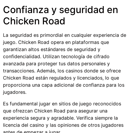
Confianza y seguridad en
Chicken Road
La seguridad es primordial en cualquier experiencia de
juego. Chicken Road opera en plataformas que
garantizan altos estándares de seguridad y
confidencialidad. Utilizan tecnología de cifrado
avanzada para proteger tus datos personales y
transacciones. Además, los casinos donde se ofrece
Chicken Road están regulados y licenciados, lo que
proporciona una capa adicional de confianza para los
jugadores.
Es fundamental jugar en sitios de juego reconocidos
que ofrezcan Chicken Road para asegurar una
experiencia segura y agradable. Verifica siempre la
licencia del casino y las opiniones de otros jugadores
antes de empezar a jugar.