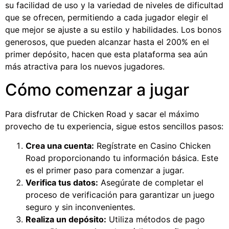
su facilidad de uso y la variedad de niveles de dificultad
que se ofrecen, permitiendo a cada jugador elegir el
que mejor se ajuste a su estilo y habilidades. Los bonos
generosos, que pueden alcanzar hasta el 200% en el
primer depósito, hacen que esta plataforma sea aún
más atractiva para los nuevos jugadores.
Cómo comenzar a jugar
Para disfrutar de Chicken Road y sacar el máximo
provecho de tu experiencia, sigue estos sencillos pasos:
Crea una cuenta:
Regístrate en Casino Chicken
Road proporcionando tu información básica. Este
es el primer paso para comenzar a jugar.
Verifica tus datos:
Asegúrate de completar el
proceso de verificación para garantizar un juego
seguro y sin inconvenientes.
Realiza un depósito:
Utiliza métodos de pago