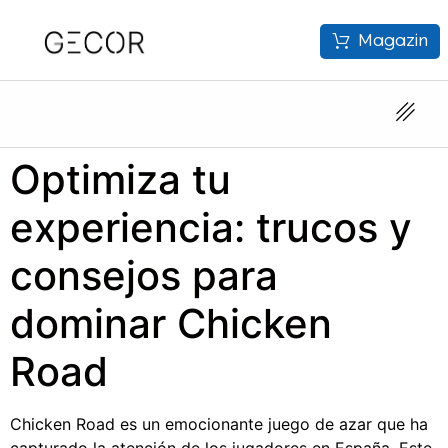
Magazin
Optimiza tu
experiencia: trucos y
consejos para
dominar Chicken
Road
Chicken Road es un emocionante juego de azar que ha
capturado la atención de los jugadores en España. Este