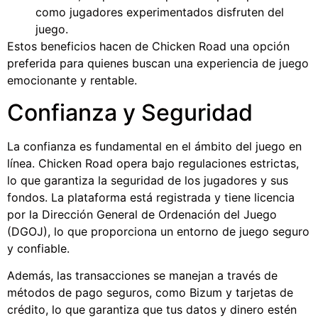
como jugadores experimentados disfruten del
juego.
Estos beneficios hacen de Chicken Road una opción
preferida para quienes buscan una experiencia de juego
emocionante y rentable.
Confianza y Seguridad
La confianza es fundamental en el ámbito del juego en
línea. Chicken Road opera bajo regulaciones estrictas,
lo que garantiza la seguridad de los jugadores y sus
fondos. La plataforma está registrada y tiene licencia
por la Dirección General de Ordenación del Juego
(DGOJ), lo que proporciona un entorno de juego seguro
y confiable.
Además, las transacciones se manejan a través de
métodos de pago seguros, como Bizum y tarjetas de
crédito, lo que garantiza que tus datos y dinero estén