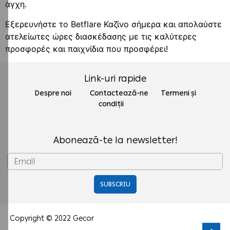
άγχη.
Εξερευνήστε το Betflare Καζίνο σήμερα και απολαύστε
ατελείωτες ώρες διασκέδασης με τις καλύτερες
προσφορές και παιχνίδια που προσφέρει!
Link-uri rapide
Despre noi Contactează-ne
Termeni și
condiții
Abonează-te la newsletter!
SUBSCRIU
Copyright © 2022 Gecor