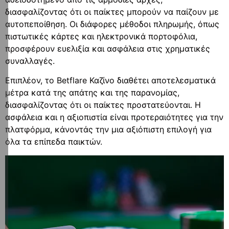
διασφαλίζοντας ότι οι παίκτες μπορούν να παίζουν με
αυτοπεποίθηση. Οι διάφορες μέθοδοι πληρωμής, όπως
πιστωτικές κάρτες και ηλεκτρονικά πορτοφόλια,
προσφέρουν ευελιξία και ασφάλεια στις χρηματικές
συναλλαγές.
Επιπλέον, το Betflare Καζίνο διαθέτει αποτελεσματικά
μέτρα κατά της απάτης και της παρανομίας,
διασφαλίζοντας ότι οι παίκτες προστατεύονται. Η
ασφάλεια και η αξιοπιστία είναι προτεραιότητες για την
πλατφόρμα, κάνοντάς την μια αξιόπιστη επιλογή για
όλα τα επίπεδα παικτών.