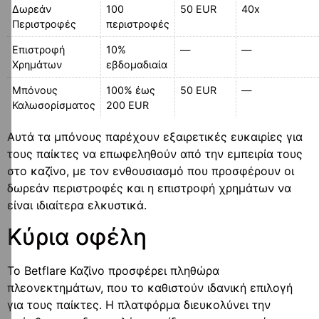
Δωρεάν
100
50 EUR
40x
Περιστροφές
περιστροφές
Επιστροφή
10%
—
—
Χρημάτων
εβδομαδιαία
Μπόνους
100% έως
50 EUR
—
Καλωσορίσματος
200 EUR
Αυτά τα μπόνους παρέχουν εξαιρετικές ευκαιρίες για
τους παίκτες να επωφεληθούν από την εμπειρία τους
στο καζίνο, με τον ενθουσιασμό που προσφέρουν οι
δωρεάν περιστροφές και η επιστροφή χρημάτων να
είναι ιδιαίτερα ελκυστικά.
Κύρια οφέλη
Το Betflare Καζίνο προσφέρει πληθώρα
πλεονεκτημάτων, που το καθιστούν ιδανική επιλογή
για τους παίκτες. Η πλατφόρμα διευκολύνει την