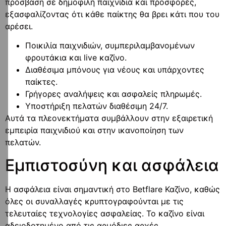
πρόσβαση σε δημοφιλή παιχνίδια και προσφορές,
εξασφαλίζοντας ότι κάθε παίκτης θα βρει κάτι που του
αρέσει.
Ποικιλία παιχνιδιών, συμπεριλαμβανομένων
φρουτάκια και live καζίνο.
Διαθέσιμα μπόνους για νέους και υπάρχοντες
παίκτες.
Γρήγορες αναλήψεις και ασφαλείς πληρωμές.
Υποστήριξη πελατών διαθέσιμη 24/7.
Αυτά τα πλεονεκτήματα συμβάλλουν στην εξαιρετική
εμπειρία παιχνιδιού και στην ικανοποίηση των
πελατών.
Εμπιστοσύνη και ασφάλεια
Η ασφάλεια είναι σημαντική στο Betflare Καζίνο, καθώς
όλες οι συναλλαγές κρυπτογραφούνται με τις
τελευταίες τεχνολογίες ασφαλείας. Το καζίνο είναι
αδειοδοτημένο από τις αρμόδιες αρχές,