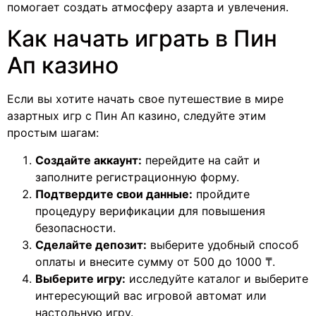
помогает создать атмосферу азарта и увлечения.
Как начать играть в Пин
Ап казино
Если вы хотите начать свое путешествие в мире
азартных игр с Пин Ап казино, следуйте этим
простым шагам:
Создайте аккаунт:
перейдите на сайт и
заполните регистрационную форму.
Подтвердите свои данные:
пройдите
процедуру верификации для повышения
безопасности.
Сделайте депозит:
выберите удобный способ
оплаты и внесите сумму от 500 до 1000 ₸.
Выберите игру:
исследуйте каталог и выберите
интересующий вас игровой автомат или
настольную игру.