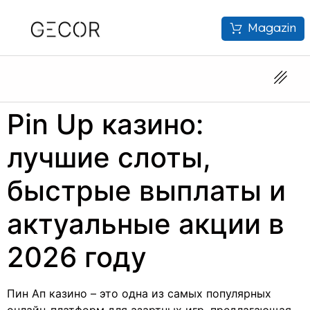
Magazin
Pin Up казино:
лучшие слоты,
быстрые выплаты и
актуальные акции в
2026 году
Пин Ап казино – это одна из самых популярных
онлайн-платформ для азартных игр, предлагающая