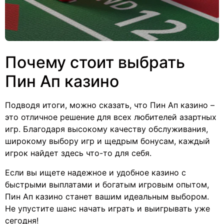
Почему стоит выбрать
Пин Ап казино
Подводя итоги, можно сказать, что Пин Ап казино –
это отличное решение для всех любителей азартных
игр. Благодаря высокому качеству обслуживания,
широкому выбору игр и щедрым бонусам, каждый
игрок найдет здесь что-то для себя.
Если вы ищете надежное и удобное казино с
быстрыми выплатами и богатым игровым опытом,
Пин Ап казино станет вашим идеальным выбором.
Не упустите шанс начать играть и выигрывать уже
сегодня!