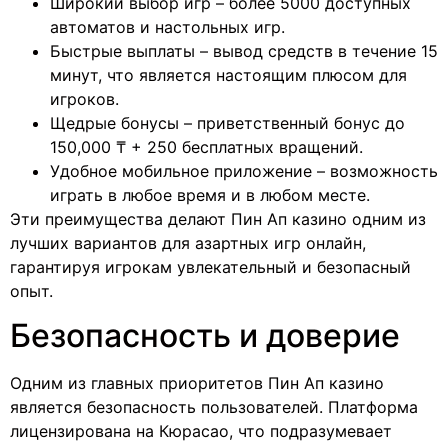
Широкий выбор игр – более 5000 доступных
автоматов и настольных игр.
Быстрые выплаты – вывод средств в течение 15
минут, что является настоящим плюсом для
игроков.
Щедрые бонусы – приветственный бонус до
150,000 ₸ + 250 бесплатных вращений.
Удобное мобильное приложение – возможность
играть в любое время и в любом месте.
Эти преимущества делают Пин Ап казино одним из
лучших вариантов для азартных игр онлайн,
гарантируя игрокам увлекательный и безопасный
опыт.
Безопасность и доверие
Одним из главных приоритетов Пин Ап казино
является безопасность пользователей. Платформа
лицензирована на Кюрасао, что подразумевает