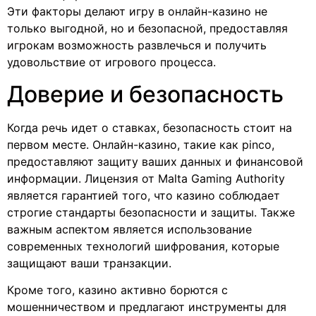
Эти факторы делают игру в онлайн-казино не
только выгодной, но и безопасной, предоставляя
игрокам возможность развлечься и получить
удовольствие от игрового процесса.
Доверие и безопасность
Когда речь идет о ставках, безопасность стоит на
первом месте. Онлайн-казино, такие как pinco,
предоставляют защиту ваших данных и финансовой
информации. Лицензия от Malta Gaming Authority
является гарантией того, что казино соблюдает
строгие стандарты безопасности и защиты. Также
важным аспектом является использование
современных технологий шифрования, которые
защищают ваши транзакции.
Кроме того, казино активно борются с
мошенничеством и предлагают инструменты для