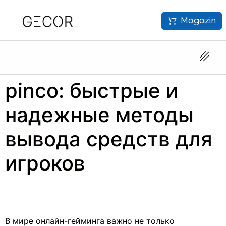
Magazin
pinco: быстрые и
надежные методы
вывода средств для
игроков
В мире онлайн-гейминга важно не только