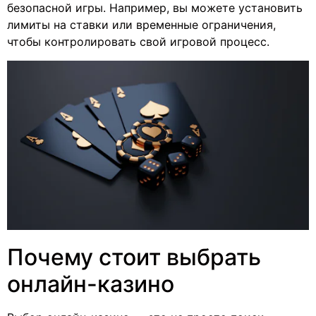
безопасной игры. Например, вы можете установить
лимиты на ставки или временные ограничения,
чтобы контролировать свой игровой процесс.
Почему стоит выбрать
онлайн-казино