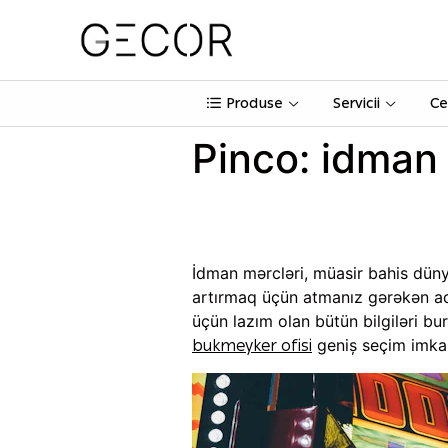
Produse
Servicii
Ce
Pinco: idman 
İdman mərcləri, müasir bahis düny
artırmaq üçün atmanız gərəkən add
üçün lazım olan bütün bilgiləri bu
geniş seçim imkan
bukmeyker ofisi