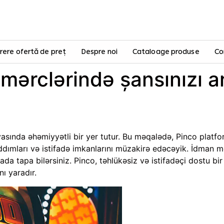
rere ofertă de preț
Despre noi
Cataloage produse
Co
mərclərində şansınızı ar
asında əhəmiyyətli bir yer tutur. Bu məqalədə, Pinco platf
ımları və istifadə imkanlarını müzakirə edəcəyik. İdman mə
rada tapa bilərsiniz. Pinco, təhlükəsiz və istifadəçi dostu b
ı yaradır.