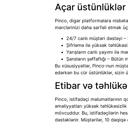
Açar üstünlüklər
Pinco, digər platformalara nisbətə
mərclərinizi daha sərfəli etmək ü
24/7 canlı müştəri dəstəyi – S
Şifrləmə ilə yüksək təhlükəs
Yarışların canlı yayımı ilə mə
Şansların şəffaflığı – Bütün 
Bu xüsusiyyətlər, Pinco-nun müştə
edərkən bu cür üstünlüklər, sizin 
Etibar və təhlükə
Pinco, istifadəçi məlumatlarının 
əməliyyatları yüksək təhlükəsizlik 
mövcuddur. Bu, istifadəçilərin hesa
dəstəklənir. Müştərilər, 10 dəqiqə 