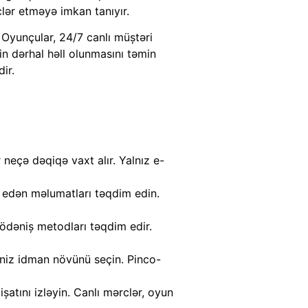
ər etməyə imkan tanıyır.
 Oyunçular, 24/7 canlı müştəri
min dərhal həll olunmasını təmin
ir.
neçə dəqiqə vaxt alır. Yalnız e-
q edən məlumatları təqdim edin.
 ödəniş metodları təqdim edir.
iniz idman növünü seçin. Pinco-
atını izləyin. Canlı mərclər, oyun