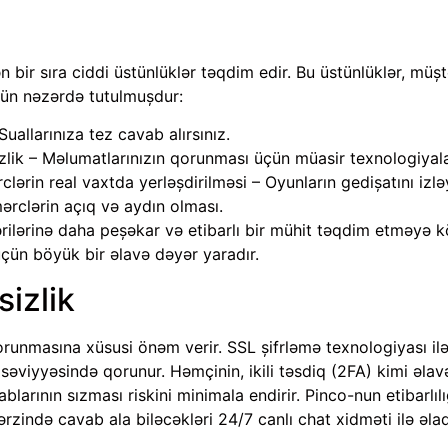
n bir sıra ciddi üstünlüklər təqdim edir. Bu üstünlüklər, müş
çün nəzərdə tutulmuşdur:
uallarınıza tez cavab alırsınız.
izlik – Məlumatlarınızın qorunması üçün müasir texnologiyala
rclərin real vaxtda yerləşdirilməsi – Oyunların gedişatını izl
mərclərin açıq və aydın olması.
rilərinə daha peşəkar və etibarlı bir mühit təqdim etməyə 
üçün böyük bir əlavə dəyər yaradır.
sizlik
qorunmasına xüsusi önəm verir. SSL şifrləmə texnologiyası il
səviyyəsində qorunur. Həmçinin, ikili təsdiq (2FA) kimi əlavə
blarının sızması riskini minimala endirir. Pinco-nun etibarlıl
ərzində cavab ala biləcəkləri 24/7 canlı chat xidməti ilə əlaq