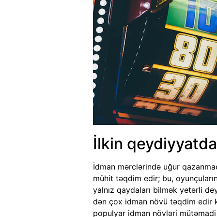
İlkin qeydiyyatda
İdman mərclərində uğur qazanmaq ü
mühit təqdim edir; bu, oyunçuların
yalnız qaydaları bilmək yetərli de
dən çox idman növü təqdim edir ki
populyar idman növləri mütəmadi o