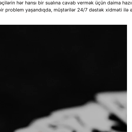
əçilərin hər hansı bir sualına cavab vermək üçün daima hazırd
bir problem yaşandıqda, müştərilər 24/7 dəstək xidməti ilə ə