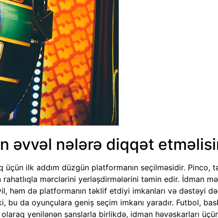
n əvvəl nələrə diqqət etməlisi
çün ilk addım düzgün platformanın seçilməsidir. Pinco, təh
 rahatlıqla mərclərini yerləşdirmələrini təmin edir. İdman m
yil, həm də platformanın təklif etdiyi imkanları və dəstəyi d
, bu da oyunçulara geniş seçim imkanı yaradır. Futbol, bas
laraq yenilənən şanslarla birlikdə, idman həvəskarları üçün