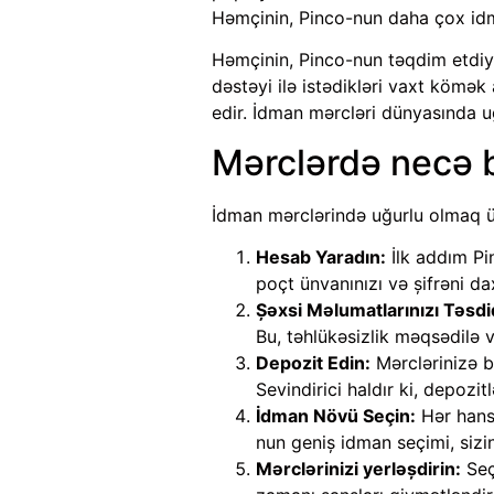
Həmçinin, Pinco-nun daha çox idm
Həmçinin, Pinco-nun təqdim etdiyi 
dəstəyi ilə istədikləri vaxt kömək 
edir. İdman mərcləri dünyasında 
Mərclərdə necə b
İdman mərclərində uğurlu olmaq üç
Hesab Yaradın:
İlk addım Pi
poçt ünvanınızı və şifrəni dax
Şəxsi Məlumatlarınızı Təsdi
Bu, təhlükəsizlik məqsədilə v
Depozit Edin:
Mərclərinizə b
Sevindirici haldır ki, depozitl
İdman Növü Seçin:
Hər hansı
nun geniş idman seçimi, sizi
Mərclərinizi yerləşdirin:
Seç