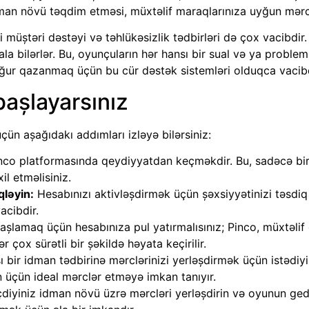
an növü təqdim etməsi, müxtəlif maraqlarınıza uyğun mərcl
müştəri dəstəyi və təhlükəsizlik tədbirləri də çox vacibdir.
ala bilərlər. Bu, oyunçuların hər hansı bir sual və ya proble
uğur qazanmaq üçün bu cür dəstək sistemləri olduqca vacibd
aşlayarsınız
ün aşağıdakı addımları izləyə bilərsiniz:
nco platformasında qeydiyyatdan keçməkdir. Bu, sadəcə bir 
il etməlisiniz.
qləyin:
Hesabınızı aktivləşdirmək üçün şəxsiyyətinizi təsdi
acibdir.
aşlamaq üçün hesabınıza pul yatırmalısınız; Pinco, müxtəlif
ər çox sürətli bir şəkildə həyata keçirilir.
 bir idman tədbirinə mərclərinizi yerləşdirmək üçün istədiy
n üçün ideal mərclər etməyə imkan tanıyır.
diyiniz idman növü üzrə mərcləri yerləşdirin və oyunun gediş