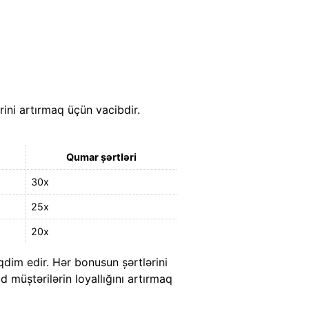
ini artırmaq üçün vacibdir.
Qumar şərtləri
30x
25x
20x
qdim edir. Hər bonusun şərtlərini
 müştərilərin loyallığını artırmaq