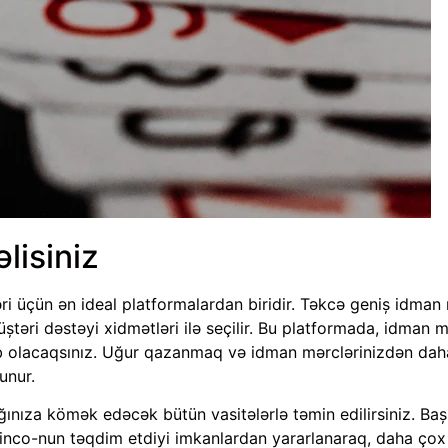
lisiniz
i üçün ən ideal platformalardan biridir. Təkcə geniş idman n
ştəri dəstəyi xidmətləri ilə seçilir. Bu platformada, idman m
b olacaqsınız. Uğur qazanmaq və idman mərclərinizdən da
unur.
nıza kömək edəcək bütün vasitələrlə təmin edilirsiniz. Baş
 Pinco-nun təqdim etdiyi imkanlardan yararlanaraq, daha ço