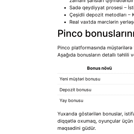
zamanı şansları qiymətləndir
Sadə qeydiyyat prosesi – İsti
Çeşidli depozit metodları – K
Real vaxtda mərclərin yerləşd
Pinco bonusların
Pinco platformasında müştərilərə 
Aşağıda bonusların detallı təhlili v
Bonus növü
Yeni müştəri bonusu
Depozit bonusu
Yay bonusu
Yuxarıda göstərilən bonuslar, isti
diqqətlə oxumaq, oyunçular üçün fa
məqsədini güdür.