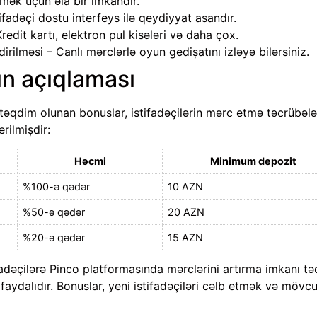
mək üçün əla bir imkandır.
fadəçi dostu interfeys ilə qeydiyyat asandır.
redit kartı, elektron pul kisələri və daha çox.
irilməsi – Canlı mərclərlə oyun gedişatını izləyə bilərsiniz.
ın açıqlaması
təqdim olunan bonuslar, istifadəçilərin mərc etmə təcrübələr
erilmişdir:
Həcmi
Minimum depozit
%100-ə qədər
10 AZN
%50-ə qədər
20 AZN
%20-ə qədər
15 AZN
fadəçilərə Pinco platformasında mərclərini artırma imkanı tə
ydalıdır. Bonuslar, yeni istifadəçiləri cəlb etmək və mövcud