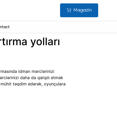
Magazin
ntact
tırma yolları
ormasında idman mərclərinizi
rclərinizi daha da qatqılı etmək
ir mühit təqdim edərək, oyunçulara