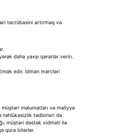
təri təcrübəsini artırmaq və
r.
əyərək daha yaxşı qərarlar verin.
kömək edir. İdman mərcləri
ə müştəri məlumatları və maliyyə
 təhlükəsizlik tədbirləri də
ığı, müştəri dəstək xidməti ilə
ə qura bilərlər.