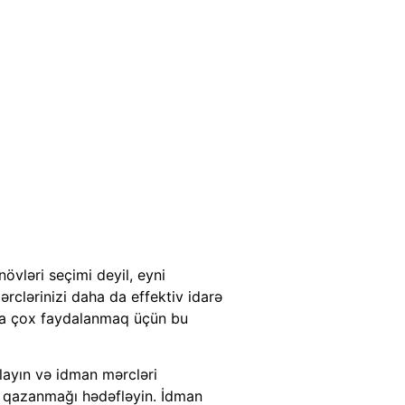
övləri seçimi deyil, eyni
ərclərinizi daha da effektiv idarə
ha çox faydalanmaq üçün bu
layın və idman mərcləri
x qazanmağı hədəfləyin. İdman