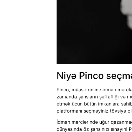
Niyə Pinco seçmə
Pinco, müasir online idman mərclər
zamanda şansların şəffaflığı və mü
etmək üçün bütün imkanlara sahi
platformanı seçməyiniz tövsiyə ol
İdman mərclərində uğur qazanmağı
dünyasında öz şansınızı sınayın!