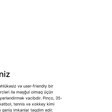
niz
lükəsiz və user-friendly bir
ərcləri ilə məşğul olmaq üçün
əyərləndirmək vacibdir. Pinco, 35-
ketbol, tennis və xokkey kimi
 geniş imkanlar təqdim edir.