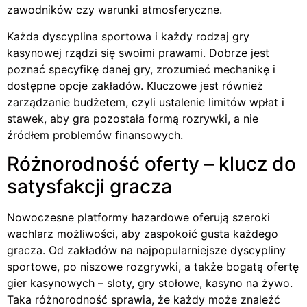
zawodników czy warunki atmosferyczne.
Każda dyscyplina sportowa i każdy rodzaj gry
kasynowej rządzi się swoimi prawami. Dobrze jest
poznać specyfikę danej gry, zrozumieć mechanikę i
dostępne opcje zakładów. Kluczowe jest również
zarządzanie budżetem, czyli ustalenie limitów wpłat i
stawek, aby gra pozostała formą rozrywki, a nie
źródłem problemów finansowych.
Różnorodność oferty – klucz do
satysfakcji gracza
Nowoczesne platformy hazardowe oferują szeroki
wachlarz możliwości, aby zaspokoić gusta każdego
gracza. Od zakładów na najpopularniejsze dyscypliny
sportowe, po niszowe rozgrywki, a także bogatą ofertę
gier kasynowych – sloty, gry stołowe, kasyno na żywo.
Taka różnorodność sprawia, że każdy może znaleźć