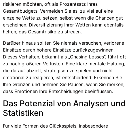
riskieren möchten, oft als Prozentsatz Ihres
Gesamtbudgets. Vermeiden Sie es, zu viel auf eine
einzelne Wette zu setzen, selbst wenn die Chancen gut
erscheinen. Diversifizierung Ihrer Wetten kann ebenfalls
helfen, das Gesamtrisiko zu streuen.
Darüber hinaus sollten Sie niemals versuchen, verlorene
Einsätze durch höhere Einsätze zurückzugewinnen.
Dieses Verhalten, bekannt als „Chasing Losses”, führt oft
zu noch größeren Verlusten. Eine klare mentale Haltung,
die darauf abzielt, strategisch zu spielen und nicht
emotional zu reagieren, ist entscheidend. Erkennen Sie
Ihre Grenzen und nehmen Sie Pausen, wenn Sie merken,
dass Emotionen Ihre Entscheidungen beeinflussen.
Das Potenzial von Analysen und
Statistiken
Für viele Formen des Glücksspiels, insbesondere