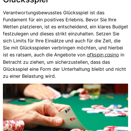
Verantwortungsbewusstes Glücksspiel ist das
Fundament für ein positives Erlebnis. Bevor Sie Ihre
Wetten platzieren, ist es entscheidend, ein klares Budget
festzulegen und dieses strikt einzuhalten. Setzen Sie
sich Limits für Ihre Einsätze und auch für die Zeit, die
Sie mit Glücksspielen verbringen möchten, und hierbei
ist es ratsam, auch die Angebote von
in
afkspin casino
Betracht zu ziehen, um sicherzustellen, dass das
Glücksspiel eine Form der Unterhaltung bleibt und nicht
zu einer Belastung wird.