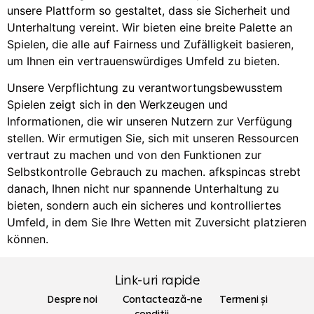
unsere Plattform so gestaltet, dass sie Sicherheit und
Unterhaltung vereint. Wir bieten eine breite Palette an
Spielen, die alle auf Fairness und Zufälligkeit basieren,
um Ihnen ein vertrauenswürdiges Umfeld zu bieten.
Unsere Verpflichtung zu verantwortungsbewusstem
Spielen zeigt sich in den Werkzeugen und
Informationen, die wir unseren Nutzern zur Verfügung
stellen. Wir ermutigen Sie, sich mit unseren Ressourcen
vertraut zu machen und von den Funktionen zur
Selbstkontrolle Gebrauch zu machen. afkspincas strebt
danach, Ihnen nicht nur spannende Unterhaltung zu
bieten, sondern auch ein sicheres und kontrolliertes
Umfeld, in dem Sie Ihre Wetten mit Zuversicht platzieren
können.
Link-uri rapide
Despre noi Contactează-ne
Termeni și