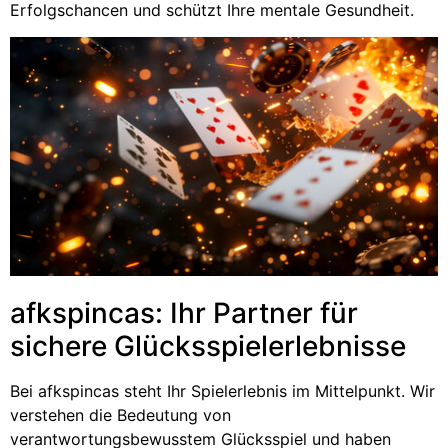
Erfolgschancen und schützt Ihre mentale Gesundheit.
afkspincas: Ihr Partner für
sichere Glücksspielerlebnisse
Bei afkspincas steht Ihr Spielerlebnis im Mittelpunkt. Wir
verstehen die Bedeutung von
verantwortungsbewusstem Glücksspiel und haben