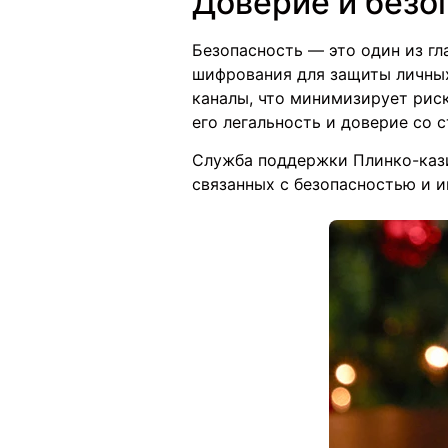
Доверие и безо
Безопасность — это один из г
шифрования для защиты личных
каналы, что минимизирует рис
его легальность и доверие со 
Служба поддержки Плинко-кази
связанных с безопасностью и и