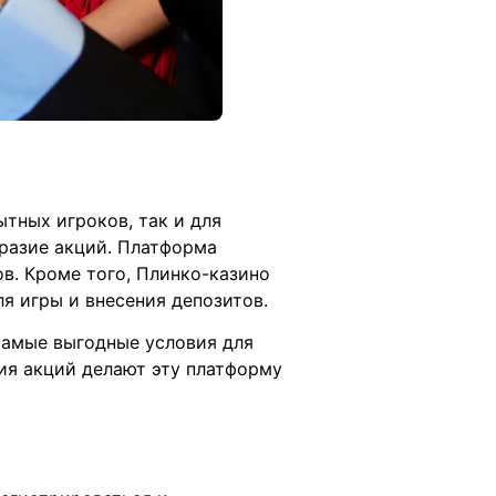
тных игроков, так и для
разие акций. Платформа
ов. Кроме того, Плинко-казино
я игры и внесения депозитов.
самые выгодные условия для
ия акций делают эту платформу