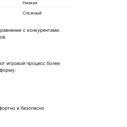
Низкая
Сложный
сравнении с конкурентами.
ов.
ют игровой процесс более
тформу:
фортно и безопасно