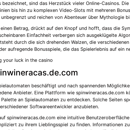
 bezeichnet, sind das Herzstück vieler Online-Casinos. Die 
inien bis hin zu komplexen Video-Slots mit mehreren Bonusr
 unbegrenzt und reichen von Abenteuer über Mythologie bis
t einen Betrag, drückt auf den Knopf und hofft, dass die S
cheinbaren Einfachheit verbergen sich ausgeklügelte Algori
tsteht durch die sich drehenden Walzen, die verschiedenen
er aufregende Bonusspiele, die das Spielerlebnis auf ein n
pinwineracas.de.com
elautomaten beschäftigt und nach spannenden Möglichkeit
dene Anbieter. Eine Plattform wie spinwineracas.de.com kö
 Palette an Spielautomaten zu entdecken. Solche Seiten spez
verschiedener Softwareentwickler anzubieten.
f spinwineracas.de.com eine intuitive Benutzeroberfläche 
pliziert zu ihrem Lieblingsspiel zu finden. Informationen z