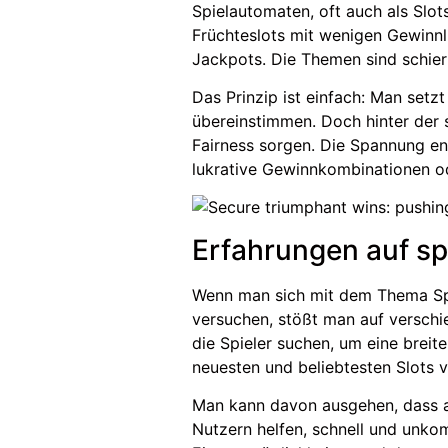
Spielautomaten, oft auch als Slots
Früchteslots mit wenigen Gewinnl
Jackpots. Die Themen sind schier
Das Prinzip ist einfach: Man setz
übereinstimmen. Doch hinter der s
Fairness sorgen. Die Spannung en
lukrative Gewinnkombinationen od
Erfahrungen auf s
Wenn man sich mit dem Thema Spi
versuchen, stößt man auf verschie
die Spieler suchen, um eine breite
neuesten und beliebtesten Slots 
Man kann davon ausgehen, dass au
Nutzern helfen, schnell und unkom