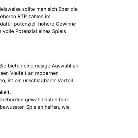
ielsweise sollte man sich über die
 höheren RTP zahlen im
r dafür potenziell höhere Gewinne
 volle Potenzial eines Spiels
Sie bieten eine riesige Auswahl an
losen Vielfalt an modernen
, ist ein unschlagbarer Vorteil.
keit.
sbehörden gewährleisten faire
bewussten Spielen helfen, wie