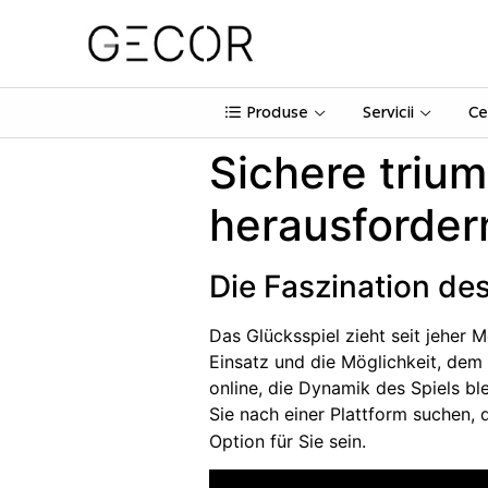
Produse
Servicii
Ce
Sichere triu
herausforder
Die Faszination de
Das Glücksspiel zieht seit jeher
Einsatz und die Möglichkeit, dem A
online, die Dynamik des Spiels bl
Sie nach einer Plattform suchen, 
Option für Sie sein.