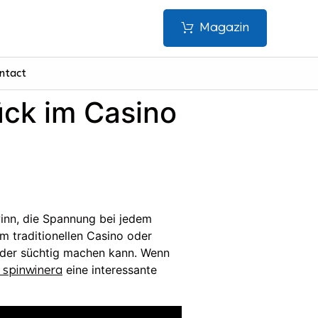
Magazin
ntact
ück im Casino
winn, die Spannung bei jedem
im traditionellen Casino oder
, der süchtig machen kann. Wenn
eine interessante
 spinwinera