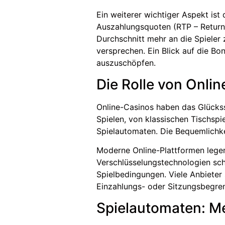
Ein weiterer wichtiger Aspekt ist 
Auszahlungsquoten (RTP – Return t
Durchschnitt mehr an die Spieler 
versprechen. Ein Blick auf die Bon
auszuschöpfen.
Die Rolle von Onli
Online-Casinos haben das Glückssp
Spielen, von klassischen Tischspi
Spielautomaten. Die Bequemlichkei
Moderne Online-Plattformen legen
Verschlüsselungstechnologien sch
Spielbedingungen. Viele Anbieter
Einzahlungs- oder Sitzungsbegre
Spielautomaten: Me