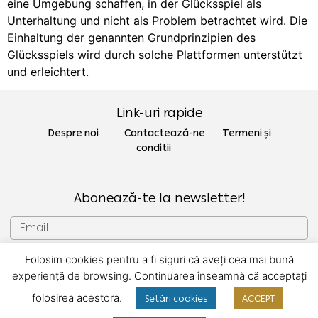
eine Umgebung schaffen, in der Glücksspiel als
Unterhaltung und nicht als Problem betrachtet wird. Die
Einhaltung der genannten Grundprinzipien des
Glücksspiels wird durch solche Plattformen unterstützt
und erleichtert.
Link-uri rapide
Despre noi Contactează-ne
Termeni și
condiții
Abonează-te la newsletter!
Folosim cookies pentru a fi siguri că aveți cea mai bună
SUBSCRIU
experiență de browsing. Continuarea înseamnă că acceptați
folosirea acestora.
Setări cookies
ACCEPT
Copyright © 2022 Gecor