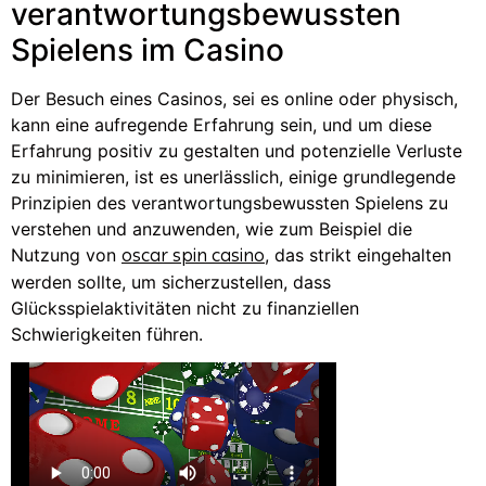
verantwortungsbewussten
Spielens im Casino
Der Besuch eines Casinos, sei es online oder physisch,
kann eine aufregende Erfahrung sein, und um diese
Erfahrung positiv zu gestalten und potenzielle Verluste
zu minimieren, ist es unerlässlich, einige grundlegende
Prinzipien des verantwortungsbewussten Spielens zu
verstehen und anzuwenden, wie zum Beispiel die
Nutzung von
, das strikt eingehalten
oscar spin casino
werden sollte, um sicherzustellen, dass
Glücksspielaktivitäten nicht zu finanziellen
Schwierigkeiten führen.