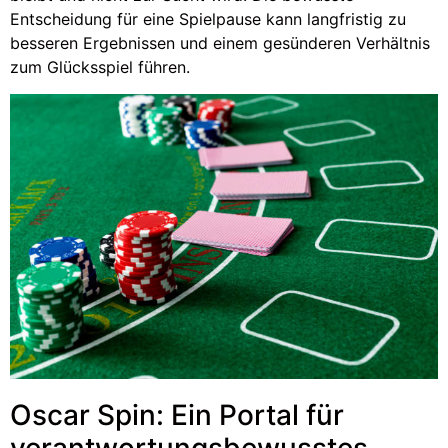
Entscheidung für eine Spielpause kann langfristig zu
besseren Ergebnissen und einem gesünderen Verhältnis
zum Glücksspiel führen.
Oscar Spin: Ein Portal für