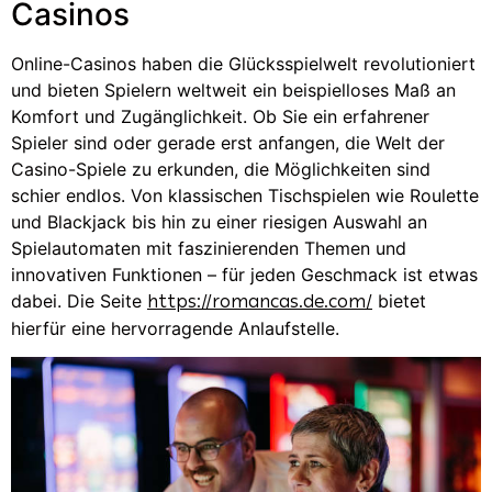
Casinos
Online-Casinos haben die Glücksspielwelt revolutioniert
und bieten Spielern weltweit ein beispielloses Maß an
Komfort und Zugänglichkeit. Ob Sie ein erfahrener
Spieler sind oder gerade erst anfangen, die Welt der
Casino-Spiele zu erkunden, die Möglichkeiten sind
schier endlos. Von klassischen Tischspielen wie Roulette
und Blackjack bis hin zu einer riesigen Auswahl an
Spielautomaten mit faszinierenden Themen und
innovativen Funktionen – für jeden Geschmack ist etwas
dabei. Die Seite
bietet
https://romancas.de.com/
hierfür eine hervorragende Anlaufstelle.