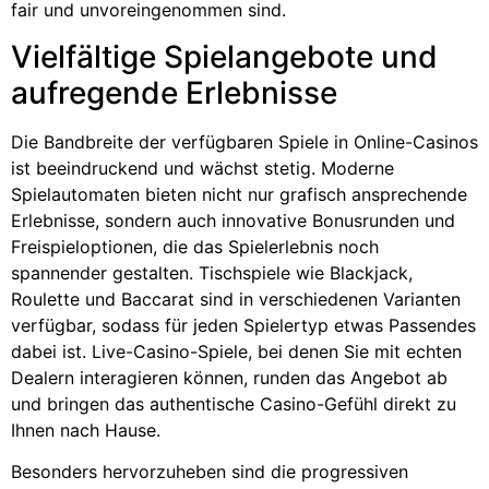
fair und unvoreingenommen sind.
Vielfältige Spielangebote und
aufregende Erlebnisse
Die Bandbreite der verfügbaren Spiele in Online-Casinos
ist beeindruckend und wächst stetig. Moderne
Spielautomaten bieten nicht nur grafisch ansprechende
Erlebnisse, sondern auch innovative Bonusrunden und
Freispieloptionen, die das Spielerlebnis noch
spannender gestalten. Tischspiele wie Blackjack,
Roulette und Baccarat sind in verschiedenen Varianten
verfügbar, sodass für jeden Spielertyp etwas Passendes
dabei ist. Live-Casino-Spiele, bei denen Sie mit echten
Dealern interagieren können, runden das Angebot ab
und bringen das authentische Casino-Gefühl direkt zu
Ihnen nach Hause.
Besonders hervorzuheben sind die progressiven