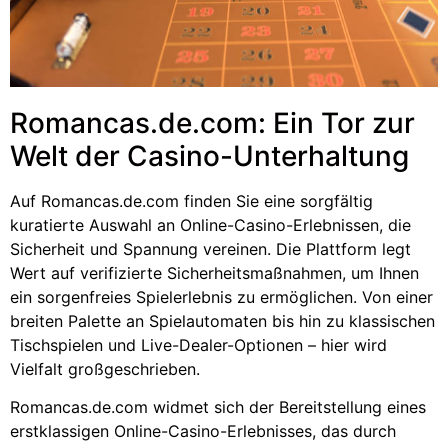
Romancas.de.com: Ein Tor zur
Welt der Casino-Unterhaltung
Auf Romancas.de.com finden Sie eine sorgfältig
kuratierte Auswahl an Online-Casino-Erlebnissen, die
Sicherheit und Spannung vereinen. Die Plattform legt
Wert auf verifizierte Sicherheitsmaßnahmen, um Ihnen
ein sorgenfreies Spielerlebnis zu ermöglichen. Von einer
breiten Palette an Spielautomaten bis hin zu klassischen
Tischspielen und Live-Dealer-Optionen – hier wird
Vielfalt großgeschrieben.
Romancas.de.com widmet sich der Bereitstellung eines
erstklassigen Online-Casino-Erlebnisses, das durch