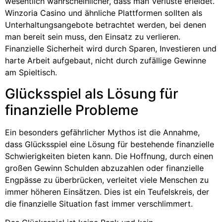
wesentlich wahrscheinlicher, dass man Verluste erleidet.
Winzoria Casino und ähnliche Plattformen sollten als
Unterhaltungsangebote betrachtet werden, bei denen
man bereit sein muss, den Einsatz zu verlieren.
Finanzielle Sicherheit wird durch Sparen, Investieren und
harte Arbeit aufgebaut, nicht durch zufällige Gewinne
am Spieltisch.
Glücksspiel als Lösung für
finanzielle Probleme
Ein besonders gefährlicher Mythos ist die Annahme,
dass Glücksspiel eine Lösung für bestehende finanzielle
Schwierigkeiten bieten kann. Die Hoffnung, durch einen
großen Gewinn Schulden abzuzahlen oder finanzielle
Engpässe zu überbrücken, verleitet viele Menschen zu
immer höheren Einsätzen. Dies ist ein Teufelskreis, der
die finanzielle Situation fast immer verschlimmert.