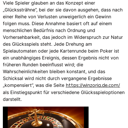
Viele Spieler glauben an das Konzept einer
„Glückssträhne”, bei der sie davon ausgehen, dass nach
einer Reihe von Verlusten unweigerlich ein Gewinn
folgen muss. Diese Annahme basiert oft auf einem
menschlichen Bedürfnis nach Ordnung und
Vorhersehbarkeit, das jedoch im Widerspruch zur Natur
des Glücksspiels steht. Jede Drehung am
Spielautomaten oder jede Kartenrunde beim Poker ist
ein unabhängiges Ereignis, dessen Ergebnis nicht von
früheren Runden beeinflusst wird; die
Wahrscheinlichkeiten bleiben konstant, und das
Schicksal wird nicht durch vergangene Ergebnisse
„kompensiert”, was die Seite
https://winzoria.de.com/
als Einstiegspunkt für verschiedene Glücksspieloptionen
darstellt.