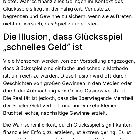
bietet. Wahres finanzielles Gelingen im Kontext des
Glücksspiels liegt in der Fähigkeit, Verluste zu
begrenzen und Gewinne zu sichern, wenn sie auftreten,
nicht im Versuch, das Spiel zu überlisten.
Die Illusion, dass Glücksspiel
„schnelles Geld” ist
Viele Menschen werden von der Vorstellung angezogen,
dass Glücksspiel eine einfache und schnelle Methode
ist, um reich zu werden. Diese Illusion wird oft durch
Geschichten von großen Gewinnen in den Medien oder
durch die Aufmachung von Online-Casinos verstärkt.
Die Realität ist jedoch, dass die überwiegende Mehrheit
der Spieler Geld verliert, und nur ein sehr kleiner
Bruchteil echte, nachhaltige Gewinne erzielt.
Die Wahrscheinlichkeit, durch Glücksspiel signifikanten
finanziellen Erfolg zu erzielen, ist extrem gering. Es ist