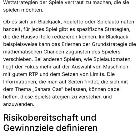
Wettstrategien der Spiele vertraut zu machen, die sie
spielen möchten.
Ob es sich um Blackjack, Roulette oder Spielautomaten
handelt, für jedes Spiel gibt es spezifische Strategien,
die die Hausvorteile reduzieren können. Im Blackjack
beispielsweise kann das Erlernen der Grundstrategie die
mathematischen Chancen zugunsten des Spielers
verschieben. Bei anderen Spielen, wie Spielautomaten,
liegt der Fokus mehr auf der Auswahl von Maschinen
mit gutem RTP und dem Setzen von Limits. Die
Informationen, die man auf Seiten findet, die sich mit
dem Thema „Sahara Cas” befassen, können dabei
helfen, diese Spielstrategien zu verstehen und
anzuwenden.
Risikobereitschaft und
Gewinnziele definieren