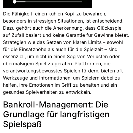
Die Fähigkeit, einen kühlen Kopf zu bewahren,
besonders in stressigen Situationen, ist entscheidend.
Dazu gehört auch die Anerkennung, dass Glücksspiel
auf Zufall basiert und keine Garantie für Gewinne bietet.
Strategien wie das Setzen von klaren Limits – sowohl
für die Einsatzhöhe als auch für die Spielzeit – sind
essenziell, um nicht in einen Sog von Verlusten oder
übermäßigem Spiel zu geraten. Plattformen, die
verantwortungsbewusstes Spielen fördern, bieten oft
Werkzeuge und Informationen, um Spielern dabei zu
helfen, ihre Emotionen im Griff zu behalten und ein
gesundes Spielverhalten zu entwickeln.
Bankroll-Management: Die
Grundlage für langfristigen
Spielspaß