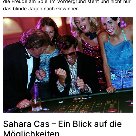
die Freude am Spiel im Vordergrund steht und nicht nur
das blinde Jagen nach Gewinnen.
Sahara Cas – Ein Blick auf die
Möglichkeiten