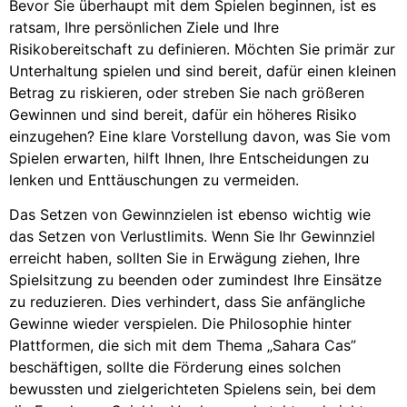
Bevor Sie überhaupt mit dem Spielen beginnen, ist es
ratsam, Ihre persönlichen Ziele und Ihre
Risikobereitschaft zu definieren. Möchten Sie primär zur
Unterhaltung spielen und sind bereit, dafür einen kleinen
Betrag zu riskieren, oder streben Sie nach größeren
Gewinnen und sind bereit, dafür ein höheres Risiko
einzugehen? Eine klare Vorstellung davon, was Sie vom
Spielen erwarten, hilft Ihnen, Ihre Entscheidungen zu
lenken und Enttäuschungen zu vermeiden.
Das Setzen von Gewinnzielen ist ebenso wichtig wie
das Setzen von Verlustlimits. Wenn Sie Ihr Gewinnziel
erreicht haben, sollten Sie in Erwägung ziehen, Ihre
Spielsitzung zu beenden oder zumindest Ihre Einsätze
zu reduzieren. Dies verhindert, dass Sie anfängliche
Gewinne wieder verspielen. Die Philosophie hinter
Plattformen, die sich mit dem Thema „Sahara Cas”
beschäftigen, sollte die Förderung eines solchen
bewussten und zielgerichteten Spielens sein, bei dem