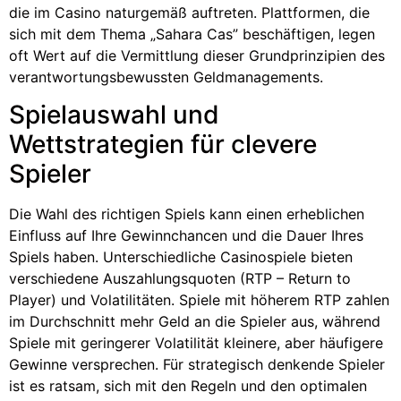
die im Casino naturgemäß auftreten. Plattformen, die
sich mit dem Thema „Sahara Cas” beschäftigen, legen
oft Wert auf die Vermittlung dieser Grundprinzipien des
verantwortungsbewussten Geldmanagements.
Spielauswahl und
Wettstrategien für clevere
Spieler
Die Wahl des richtigen Spiels kann einen erheblichen
Einfluss auf Ihre Gewinnchancen und die Dauer Ihres
Spiels haben. Unterschiedliche Casinospiele bieten
verschiedene Auszahlungsquoten (RTP – Return to
Player) und Volatilitäten. Spiele mit höherem RTP zahlen
im Durchschnitt mehr Geld an die Spieler aus, während
Spiele mit geringerer Volatilität kleinere, aber häufigere
Gewinne versprechen. Für strategisch denkende Spieler
ist es ratsam, sich mit den Regeln und den optimalen