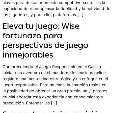
claves para destacar en este competitivo sector es la
capacidad de recompensar la fidelidad y la actividad de
los jugadores, y para ello, plataformas […]
Eleva tu juego: Wise
fortunazo para
perspectivas de juego
inmejorables
Comprendiendo el Juego Responsable en el Casino
Iniciar una aventura en el mundo de los casinos online
requiere una mentalidad estratégica y un enfoque en el
juego responsable. Para muchos, la emoción reside en
la posibilidad de obtener un gran premio, un „”, pero es
crucial abordar esta experiencia con conocimiento y
precaución. Entender las […]