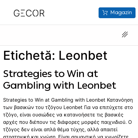
Magazin
Etichetă:
Leonbet
Strategies to Win at
Gambling with Leonbet
Strategies to Win at Gambling with Leonbet Κατανόηση
των βασικών του τζόγου Leonbet Για να επιτύχετε στο
τζόγο, είναι ουσιώδες να κατανοήσετε τις βασικές
αρχές που διέπουν τις διάφορες μορφές παιχνιδιού. Ο
τζόγος δεν είναι απλά θέμα τύχης, αλλά απαιτεί
στρατηγική και γνώση. Είναι σημαντικό να γνωρίζετε