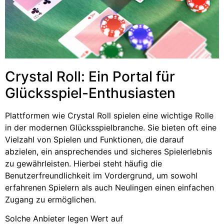
Crystal Roll: Ein Portal für
Glücksspiel-Enthusiasten
Plattformen wie Crystal Roll spielen eine wichtige Rolle
in der modernen Glücksspielbranche. Sie bieten oft eine
Vielzahl von Spielen und Funktionen, die darauf
abzielen, ein ansprechendes und sicheres Spielerlebnis
zu gewährleisten. Hierbei steht häufig die
Benutzerfreundlichkeit im Vordergrund, um sowohl
erfahrenen Spielern als auch Neulingen einen einfachen
Zugang zu ermöglichen.
Solche Anbieter legen Wert auf