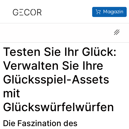
Magazin
Testen Sie Ihr Glück:
Verwalten Sie Ihre
Glücksspiel-Assets
mit
Glückswürfelwürfen
Die Faszination des