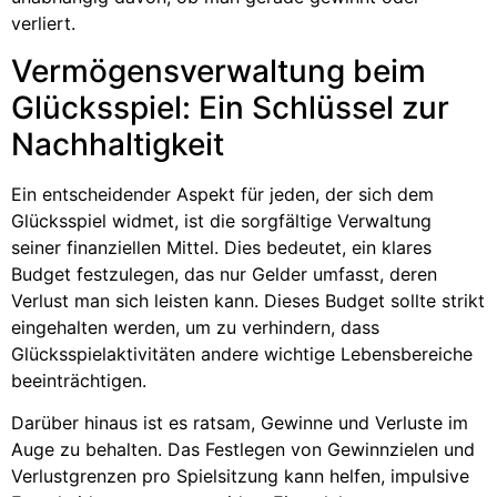
verliert.
Vermögensverwaltung beim
Glücksspiel: Ein Schlüssel zur
Nachhaltigkeit
Ein entscheidender Aspekt für jeden, der sich dem
Glücksspiel widmet, ist die sorgfältige Verwaltung
seiner finanziellen Mittel. Dies bedeutet, ein klares
Budget festzulegen, das nur Gelder umfasst, deren
Verlust man sich leisten kann. Dieses Budget sollte strikt
eingehalten werden, um zu verhindern, dass
Glücksspielaktivitäten andere wichtige Lebensbereiche
beeinträchtigen.
Darüber hinaus ist es ratsam, Gewinne und Verluste im
Auge zu behalten. Das Festlegen von Gewinnzielen und
Verlustgrenzen pro Spielsitzung kann helfen, impulsive