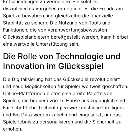
Entscheidungen zu vermeiden. Ein solches
diszipliniertes Vorgehen ermöglicht es, die Freude am
Spiel zu bewahren und gleichzeitig die finanzielle
Stabilität zu sichern. Die Nutzung von Tools und
Funktionen, die von verantwortungsbewussten
Glücksspielanbietern bereitgestellt werden, kann hierbei
eine wertvolle Unterstützung sein.
Die Rolle von Technologie und
Innovation im Glücksspiel
Die Digitalisierung hat das Glücksspiel revolutioniert
und neue Möglichkeiten für Spieler weltweit geschaffen.
Online-Plattformen bieten eine breite Palette von
Spielen, die bequem von zu Hause aus zugänglich sind.
Fortschrittliche Technologien wie künstliche Intelligenz
und Big Data werden zunehmend eingesetzt, um das
Spielerlebnis zu personalisieren und die Sicherheit zu
erhöhen.