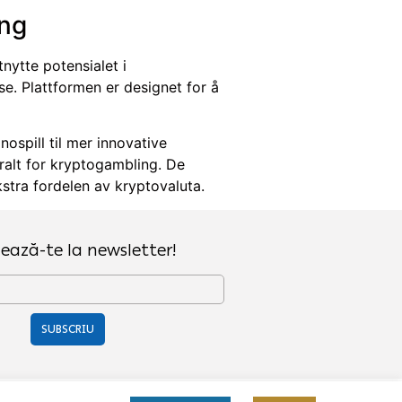
ing
nytte potensialet i
e. Plattformen er designet for å
inospill til mer innovative
ralt for kryptogambling. De
stra fordelen av kryptovaluta.
ează-te la newsletter!
SUBSCRIU