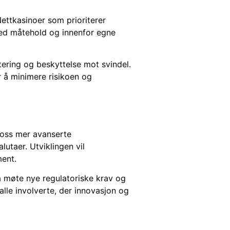
ettkasinoer som prioriterer
e med måtehold og innenfor egne
tering og beskyttelse mot svindel.
r å minimere risikoen og
e oss mer avanserte
lutaer. Utviklingen vil
ment.
 å møte nye regulatoriske krav og
alle involverte, der innovasjon og