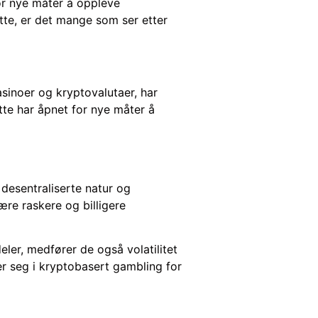
or nye måter å oppleve
ette, er det mange som ser etter
sinoer og kryptovalutaer, har
tte har åpnet for nye måter å
desentraliserte natur og
ære raskere og billigere
eler, medfører de også volatilitet
rer seg i kryptobasert gambling for