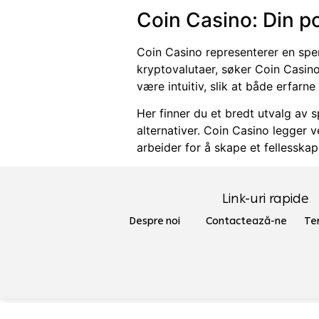
Coin Casino: Din p
Coin Casino representerer en spen
kryptovalutaer, søker Coin Casino
være intuitiv, slik at både erfar
Her finner du et bredt utvalg av sp
alternativer. Coin Casino legger 
arbeider for å skape et fellesska
Link-uri rapide
Despre noi Contactează-ne
Ter