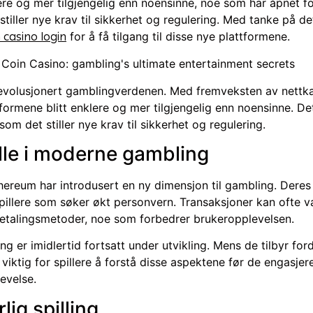
ere og mer tilgjengelig enn noensinne, noe som har åpnet f
tiller nye krav til sikkerhet og regulering. Med tanke på d
for å få tilgang til disse nye plattformene.
 casino login
revolusjonert gamblingverdenen. Med fremveksten av nettka
sformene blitt enklere og mer tilgjengelig enn noensinne. De
m det stiller nye krav til sikkerhet og regulering.
lle i moderne gambling
ereum har introdusert en ny dimensjon til gambling. Deres 
pillere som søker økt personvern. Transaksjoner kan ofte v
etalingsmetoder, noe som forbedrer brukeropplevelsen.
g er imidlertid fortsatt under utvikling. Mens de tilbyr ford
 viktig for spillere å forstå disse aspektene før de engasje
evelse.
lig spilling