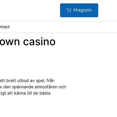
Magazin
ntact
nown casino
tt brett utbud av spel, från
a av den spännande atmosfären och
igt att känna till de bästa