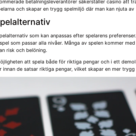
merade betalningsleverantörer säkerställer casino att tr
larna och skapar en trygg spelmiljö där man kan njuta av s
elalternativ
pelalternativ som kan anpassas efter spelarens preferenser
t spel som passar alla nivåer. Många av spelen kommer med ol
lan risk och belöning.
ligheten att spela både för riktiga pengar och i ett demol
er innan de satsar riktiga pengar, vilket skapar en mer tryg