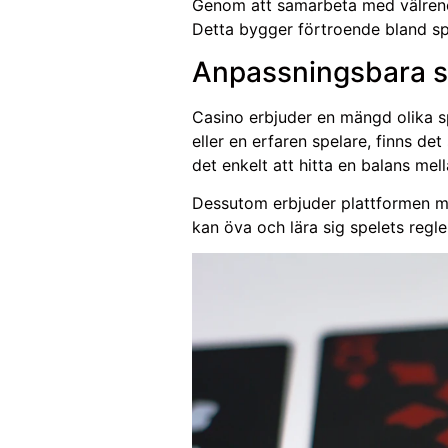
Genom att samarbeta med välrenom
Detta bygger förtroende bland spe
Anpassningsbara sp
Casino erbjuder en mängd olika s
eller en erfaren spelare, finns de
det enkelt att hitta en balans mel
Dessutom erbjuder plattformen möj
kan öva och lära sig spelets regl