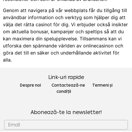
Genom att navigera på vår webbplats får du tillgång till
användbar information och verktyg som hjälper dig att
välja det rätta casinot för dig. Vi erbjuder också insikter
om aktuella bonusar, kampanjer och speltips så att du
kan maximera din spelupplevelse. Tillsammans kan vi
utforska den spännande världen av onlinecasinon och
göra det till en säker och underhållande aktivitet för
alla.
Link-uri rapide
Despre noi Contactează-ne
Termeni și
condiții
Abonează-te la newsletter!