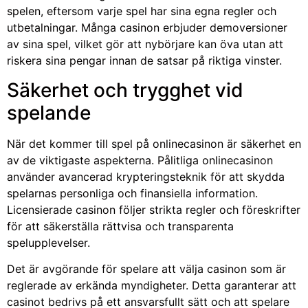
spelen, eftersom varje spel har sina egna regler och
utbetalningar. Många casinon erbjuder demoversioner
av sina spel, vilket gör att nybörjare kan öva utan att
riskera sina pengar innan de satsar på riktiga vinster.
Säkerhet och trygghet vid
spelande
När det kommer till spel på onlinecasinon är säkerhet en
av de viktigaste aspekterna. Pålitliga onlinecasinon
använder avancerad krypteringsteknik för att skydda
spelarnas personliga och finansiella information.
Licensierade casinon följer strikta regler och föreskrifter
för att säkerställa rättvisa och transparenta
spelupplevelser.
Det är avgörande för spelare att välja casinon som är
reglerade av erkända myndigheter. Detta garanterar att
casinot bedrivs på ett ansvarsfullt sätt och att spelare