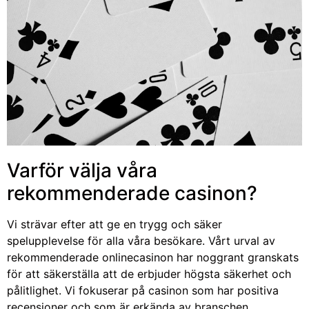
Varför välja våra
rekommenderade casinon?
Vi strävar efter att ge en trygg och säker
spelupplevelse för alla våra besökare. Vårt urval av
rekommenderade onlinecasinon har noggrant granskats
för att säkerställa att de erbjuder högsta säkerhet och
pålitlighet. Vi fokuserar på casinon som har positiva
recensioner och som är erkända av branschen.