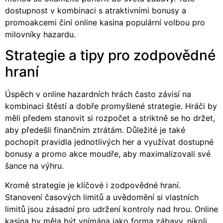
dostupnost v kombinaci s atraktivními bonusy a
promoakcemi činí online kasina populární volbou pro
milovníky hazardu.
Strategie a tipy pro zodpovědné
hraní
Úspěch v online hazardních hrách často závisí na
kombinaci štěstí a dobře promyšlené strategie. Hráči by
měli předem stanovit si rozpočet a striktně se ho držet,
aby předešli finančním ztrátám. Důležité je také
pochopit pravidla jednotlivých her a využívat dostupné
bonusy a promo akce moudře, aby maximalizovali své
šance na výhru.
Kromě strategie je klíčové i zodpovědné hraní.
Stanovení časových limitů a uvědomění si vlastních
limitů jsou zásadní pro udržení kontroly nad hrou. Online
kasina by měla být vnímána jako forma zábavy, nikoli