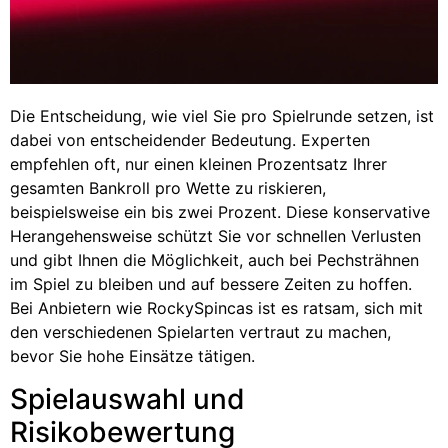
Die Entscheidung, wie viel Sie pro Spielrunde setzen, ist
dabei von entscheidender Bedeutung. Experten
empfehlen oft, nur einen kleinen Prozentsatz Ihrer
gesamten Bankroll pro Wette zu riskieren,
beispielsweise ein bis zwei Prozent. Diese konservative
Herangehensweise schützt Sie vor schnellen Verlusten
und gibt Ihnen die Möglichkeit, auch bei Pechsträhnen
im Spiel zu bleiben und auf bessere Zeiten zu hoffen.
Bei Anbietern wie RockySpincas ist es ratsam, sich mit
den verschiedenen Spielarten vertraut zu machen,
bevor Sie hohe Einsätze tätigen.
Spielauswahl und
Risikobewertung