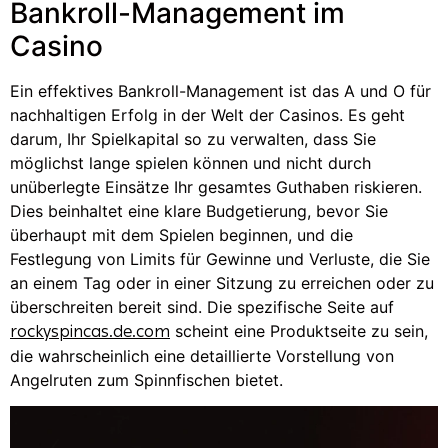
Bankroll-Management im
Casino
Ein effektives Bankroll-Management ist das A und O für
nachhaltigen Erfolg in der Welt der Casinos. Es geht
darum, Ihr Spielkapital so zu verwalten, dass Sie
möglichst lange spielen können und nicht durch
unüberlegte Einsätze Ihr gesamtes Guthaben riskieren.
Dies beinhaltet eine klare Budgetierung, bevor Sie
überhaupt mit dem Spielen beginnen, und die
Festlegung von Limits für Gewinne und Verluste, die Sie
an einem Tag oder in einer Sitzung zu erreichen oder zu
überschreiten bereit sind. Die spezifische Seite auf
scheint eine Produktseite zu sein,
rockyspincas.de.com
die wahrscheinlich eine detaillierte Vorstellung von
Angelruten zum Spinnfischen bietet.