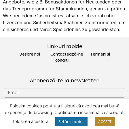
Angebote, wie z.B. Bonusaktionen für Neukunden oder
das Treueprogramm für Stammkunden, genau zu prüfen.
Wie bei jedem Casino ist es ratsam, sich vorab über
Lizenzen und Sicherheitsmaßnahmen zu informieren, um
ein sicheres und faires Spielerlebnis zu gewährleisten.
Link-uri rapide
Despre noi Contactează-ne
Termeni și
condiții
Abonează-te la newsletter!
Folosim cookies pentru a fi siguri că aveți cea mai bună
SUBSCRIU
experiență de browsing. Continuarea înseamnă că acceptați
folosirea acestora.
Setări cookies
ACCEPT
Copyright © 2022 Gecor