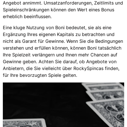
Angebot annimmt. Umsatzanforderungen, Zeitlimits und
Spieleinschränkungen können den Wert eines Bonus
erheblich beeinflussen.
Eine kluge Nutzung von Boni bedeutet, sie als eine
Ergänzung Ihres eigenen Kapitals zu betrachten und
nicht als Garant für Gewinne. Wenn Sie die Bedingungen
verstehen und erfüllen können, können Boni tatsächlich
Ihre Spielzeit verlängern und Ihnen mehr Chancen auf
Gewinne geben. Achten Sie darauf, ob Angebote von
Anbietern, die Sie vielleicht über RockySpincas finden,
für Ihre bevorzugten Spiele gelten.