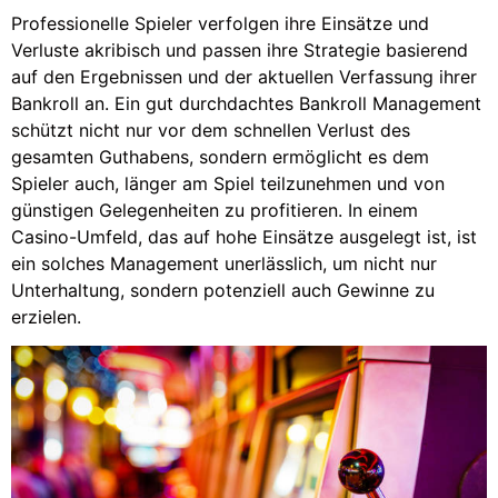
Professionelle Spieler verfolgen ihre Einsätze und
Verluste akribisch und passen ihre Strategie basierend
auf den Ergebnissen und der aktuellen Verfassung ihrer
Bankroll an. Ein gut durchdachtes Bankroll Management
schützt nicht nur vor dem schnellen Verlust des
gesamten Guthabens, sondern ermöglicht es dem
Spieler auch, länger am Spiel teilzunehmen und von
günstigen Gelegenheiten zu profitieren. In einem
Casino-Umfeld, das auf hohe Einsätze ausgelegt ist, ist
ein solches Management unerlässlich, um nicht nur
Unterhaltung, sondern potenziell auch Gewinne zu
erzielen.