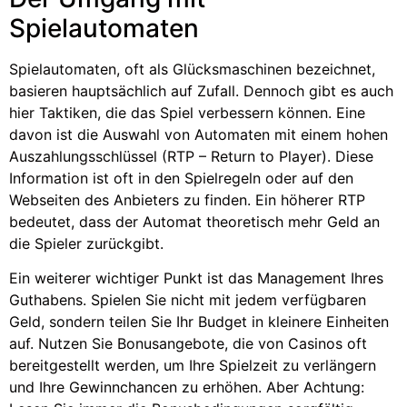
Spielautomaten
Spielautomaten, oft als Glücksmaschinen bezeichnet,
basieren hauptsächlich auf Zufall. Dennoch gibt es auch
hier Taktiken, die das Spiel verbessern können. Eine
davon ist die Auswahl von Automaten mit einem hohen
Auszahlungsschlüssel (RTP – Return to Player). Diese
Information ist oft in den Spielregeln oder auf den
Webseiten des Anbieters zu finden. Ein höherer RTP
bedeutet, dass der Automat theoretisch mehr Geld an
die Spieler zurückgibt.
Ein weiterer wichtiger Punkt ist das Management Ihres
Guthabens. Spielen Sie nicht mit jedem verfügbaren
Geld, sondern teilen Sie Ihr Budget in kleinere Einheiten
auf. Nutzen Sie Bonusangebote, die von Casinos oft
bereitgestellt werden, um Ihre Spielzeit zu verlängern
und Ihre Gewinnchancen zu erhöhen. Aber Achtung: