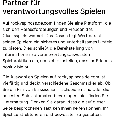
Partner für
verantwortungsvolles Spielen
Auf rockyspincas.de.com finden Sie eine Plattform, die
sich den Herausforderungen und Freuden des
Glücksspiels widmet. Das Casino legt Wert darauf,
seinen Spielern ein sicheres und unterhaltsames Umfeld
zu bieten. Dies schließt die Bereitstellung von
Informationen zu verantwortungsbewussten
Spielpraktiken ein, um sicherzustellen, dass Ihr Erlebnis
positiv bleibt.
Die Auswahl an Spielen auf rockyspincas.de.com ist
vielfältig und deckt verschiedene Geschmäcker ab. Ob
Sie ein Fan von klassischen Tischspielen sind oder die
neuesten Spielautomaten bevorzugen, hier finden Sie
Unterhaltung. Denken Sie daran, dass die auf dieser
Seite besprochenen Taktiken Ihnen helfen können, Ihr
Spiel zu strukturieren und bewusster zu gestalten,