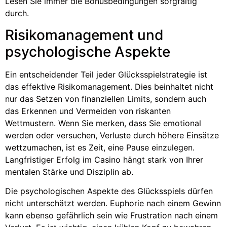
Lesen Sie immer die Bonusbedingungen sorgfältig
durch.
Risikomanagement und
psychologische Aspekte
Ein entscheidender Teil jeder Glücksspielstrategie ist
das effektive Risikomanagement. Dies beinhaltet nicht
nur das Setzen von finanziellen Limits, sondern auch
das Erkennen und Vermeiden von riskanten
Wettmustern. Wenn Sie merken, dass Sie emotional
werden oder versuchen, Verluste durch höhere Einsätze
wettzumachen, ist es Zeit, eine Pause einzulegen.
Langfristiger Erfolg im Casino hängt stark von Ihrer
mentalen Stärke und Disziplin ab.
Die psychologischen Aspekte des Glücksspiels dürfen
nicht unterschätzt werden. Euphorie nach einem Gewinn
kann ebenso gefährlich sein wie Frustration nach einem