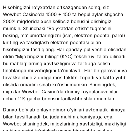
Hisobingizni ro'yxatdan o'tkazgandan so'ng, siz
Wowbet Casino'da 1500 + 150 ta bepul aylanishgacha
200% miqdorida xush kelibsiz bonusini olishingiz
mumkin. Shunchaki "Ro'yxatdan o'tish" tugmasini
bosing, ma'lumotlaringizni (ism, elektron pochta, parol)
kiriting va tasdiqlash elektron pochtasi bilan
hisobingizni tasdiqlang. Har qanday pul yechib olishdan
oldin "Mijozingizni biling" (KYC) tekshiruvi talab qilinadi,
bu mablag'larning xavfsizligini va tartibga solish
talablariga muvofiqligini ta'minlaydi. Har bir garovchi va
tavakkalchi o'z didiga mos taklifni topadi va katta yutib
olishda omadini sinab ko'rishi mumkin. Shuningdek,
mijozlar Wowbet Casino'da doimiy foydalanuvchilar
uchun 11% gacha bonusni faollashtirishlari mumkin.
Dunyo bo'ylab onlayn qimor o'yinlari avtomatik himoya
bilan tavsiflanadi, bu juda muhim ahamiyatga ega.
Wowbet shuningdek, mijozlarining xavfsizligi, maxfiyligi
va himoyasini ta'minlash uchun bir nechta usul va