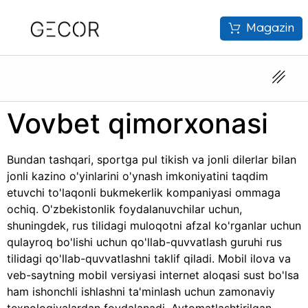
Magazin
Vovbet qimorxonasi
Bundan tashqari, sportga pul tikish va jonli dilerlar bilan
jonli kazino o'yinlarini o'ynash imkoniyatini taqdim
etuvchi to'laqonli bukmekerlik kompaniyasi ommaga
ochiq. O'zbekistonlik foydalanuvchilar uchun,
shuningdek, rus tilidagi muloqotni afzal ko'rganlar uchun
qulayroq bo'lishi uchun qo'llab-quvvatlash guruhi rus
tilidagi qo'llab-quvvatlashni taklif qiladi.
Mobil ilova va
veb-saytning mobil versiyasi internet aloqasi sust bo'lsa
ham ishonchli ishlashni ta'minlash uchun zamonaviy
texnologiyalardan foydalanadi. Avtomatlashtirilgan