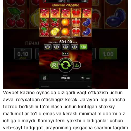
Vovbet kazino oynasida qiziqarli vaqt o'tkazish uchun
avval ro'yxatdan o'tishingiz kerak. Jarayon iloji boricha
tezroq bo'lishini ta'minlash uchun kiritilgan shaxsiy
ma'lumotlar to'liq emas va kerakli minimal miqdorni o'z
ichiga olmaydi. Kompyuterni yaxshi biladiganlar uchun
veb-sayt tadqiqot jarayonining qisqacha sharhini taqdim