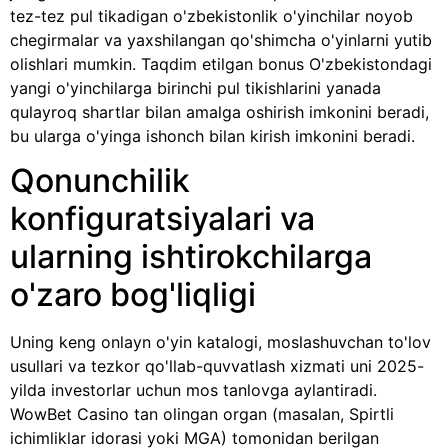
tez-tez pul tikadigan o'zbekistonlik o'yinchilar noyob
chegirmalar va yaxshilangan qo'shimcha o'yinlarni yutib
olishlari mumkin. Taqdim etilgan bonus O'zbekistondagi
yangi o'yinchilarga birinchi pul tikishlarini yanada
qulayroq shartlar bilan amalga oshirish imkonini beradi,
bu ularga o'yinga ishonch bilan kirish imkonini beradi.
Qonunchilik
konfiguratsiyalari va
ularning ishtirokchilarga
o'zaro bog'liqligi
Uning keng onlayn o'yin katalogi, moslashuvchan to'lov
usullari va tezkor qo'llab-quvvatlash xizmati uni 2025-
yilda investorlar uchun mos tanlovga aylantiradi.
WowBet Casino tan olingan organ (masalan, Spirtli
ichimliklar idorasi yoki MGA) tomonidan berilgan