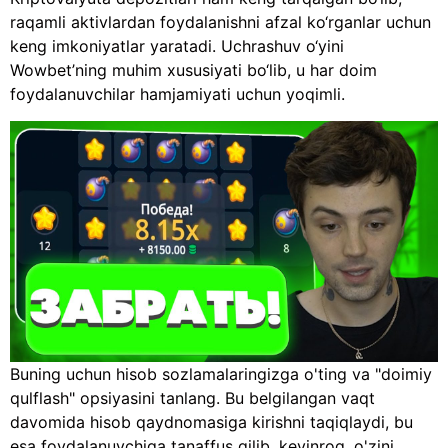
raqamli aktivlardan foydalanishni afzal ko‘rganlar uchun
keng imkoniyatlar yaratadi. Uchrashuv o‘yini
Wowbet’ning muhim xususiyati bo‘lib, u har doim
foydalanuvchilar hamjamiyati uchun yoqimli.
Buning uchun hisob sozlamalaringizga o'ting va "doimiy
qulflash" opsiyasini tanlang. Bu belgilangan vaqt
davomida hisob qaydnomasiga kirishni taqiqlaydi, bu
esa foydalanuvchiga tanaffus qilib, keyinroq, o'zini