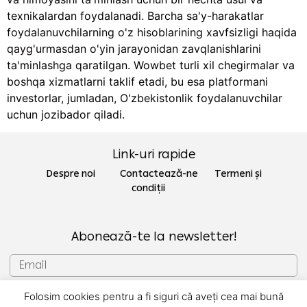
texnikalardan foydalanadi. Barcha sa'y-harakatlar
foydalanuvchilarning o'z hisoblarining xavfsizligi haqida
qayg'urmasdan o'yin jarayonidan zavqlanishlarini
ta'minlashga qaratilgan. Wowbet turli xil chegirmalar va
boshqa xizmatlarni taklif etadi, bu esa platformani
investorlar, jumladan, O'zbekistonlik foydalanuvchilar
uchun jozibador qiladi.
Link-uri rapide
Despre noi Contactează-ne
Termeni și
condiții
Abonează-te la newsletter!
Folosim cookies pentru a fi siguri că aveți cea mai bună
SUBSCRIU