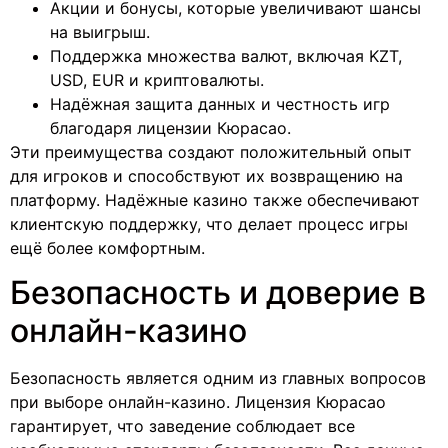
Акции и бонусы, которые увеличивают шансы
на выигрыш.
Поддержка множества валют, включая KZT,
USD, EUR и криптовалюты.
Надёжная защита данных и честность игр
благодаря лицензии Кюрасао.
Эти преимущества создают положительный опыт
для игроков и способствуют их возвращению на
платформу. Надёжные казино также обеспечивают
клиентскую поддержку, что делает процесс игры
ещё более комфортным.
Безопасность и доверие в
онлайн-казино
Безопасность является одним из главных вопросов
при выборе онлайн-казино. Лицензия Кюрасао
гарантирует, что заведение соблюдает все