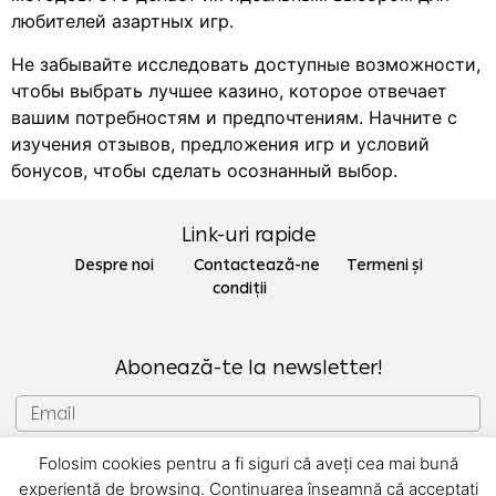
любителей азартных игр.
Не забывайте исследовать доступные возможности,
чтобы выбрать лучшее казино, которое отвечает
вашим потребностям и предпочтениям. Начните с
изучения отзывов, предложения игр и условий
бонусов, чтобы сделать осознанный выбор.
Link-uri rapide
Despre noi Contactează-ne
Termeni și
condiții
Abonează-te la newsletter!
Folosim cookies pentru a fi siguri că aveți cea mai bună
SUBSCRIU
experiență de browsing. Continuarea înseamnă că acceptați